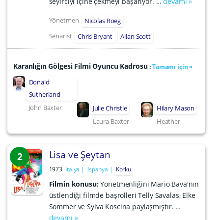
seyirciyi içine çekmeyi başarıyor. …
devamı »
Yönetmen
Nicolas Roeg
Senarist
Chris Bryant
Allan Scott
Karanlığın Gölgesi Filmi Oyuncu Kadrosu
:
Tamamı için »
Donald
Sutherland
John Baxter
Julie Christie
Hilary Mason
Laura Baxter
Heather
Lisa ve Şeytan
2
1973
İtalya
İspanya
Korku
Filmin konusu:
Yönetmenliğini Mario Bava'nın
üstlendiği filmde başrolleri Telly Savalas, Elke
Sommer ve Sylva Koscina paylaşmıştır. …
devamı »