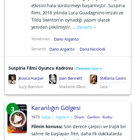
etkisini hala sürdürmeyi başarmıştır. Suspiria
filmi, 2018 yılında Luca Guadagnino imzalı ve
Tilda Swinton'ın oynadığı yapım olarak
yeniden çekilmiştir. …
devamı »
Yönetmen
Dario Argento
Senarist
Dario Argento
Daria Nicolodi
Suspiria Filmi Oyuncu Kadrosu
:
Tamamı için »
Jessica Harper
Joan Bennett
Stefania Casini
Suzy Bannion
Madame Blanc
Sara
Karanlığın Gölgesi
3
1973
İtalya
İngiltere
Dram
Gerilim
Korku
Filmin konusu:
Son derece çarpıcı ve trajik bir
sahne ile başlayan film, daha ilk dakikalarda