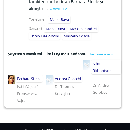
karakteri canlandıran Barbara Steele yer
almıştır. …
devamı »
Yönetmen
Mario Bava
Senarist
Mario Bava
Mario Serandrei
Ennio De Concini
Marcello Coscia
Şeytanın Maskesi Filmi Oyuncu Kadrosu
:
Tamamı için »
John
Richardson
Barbara Steele
Andrea Checchi
Dr. Andre
Katia Vajda /
Dr. Thomas
Gorobec
Prenses Asa
Kruvajan
Vajda