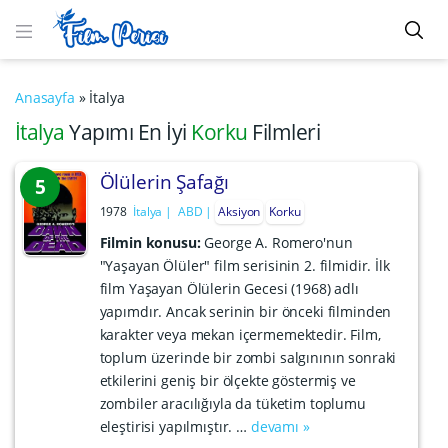
Anasayfa
»
İtalya
İtalya
Yapımı En İyi
Korku
Filmleri
Ölülerin Şafağı
5
1978
İtalya
ABD
Aksiyon
Korku
Filmin konusu:
George A. Romero'nun
"Yaşayan Ölüler" film serisinin 2. filmidir. İlk
film Yaşayan Ölülerin Gecesi (1968) adlı
yapımdır. Ancak serinin bir önceki filminden
karakter veya mekan içermemektedir. Film,
toplum üzerinde bir zombi salgınının sonraki
etkilerini geniş bir ölçekte göstermiş ve
zombiler aracılığıyla da tüketim toplumu
eleştirisi yapılmıştır. …
devamı »