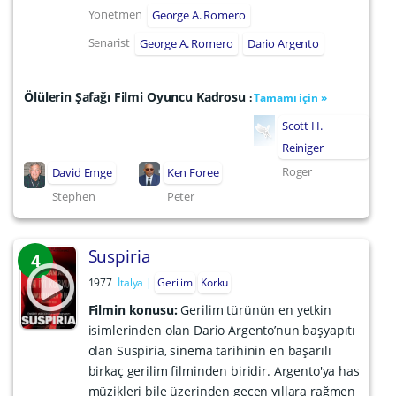
Yönetmen
George A. Romero
Senarist
George A. Romero
Dario Argento
Ölülerin Şafağı Filmi Oyuncu Kadrosu
:
Tamamı için »
Scott H.
Reiniger
Roger
David Emge
Ken Foree
Stephen
Peter
Suspiria
4
1977
İtalya
Gerilim
Korku
Filmin konusu:
Gerilim türünün en yetkin
isimlerinden olan Dario Argento’nun başyapıtı
olan Suspiria, sinema tarihinin en başarılı
birkaç gerilim filminden biridir. Argento'ya has
müzikleri bile üzerinden geçen yıllara rağmen