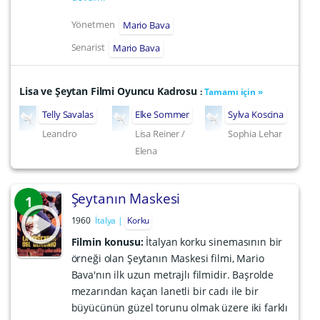
Yönetmen
Mario Bava
Senarist
Mario Bava
Lisa ve Şeytan Filmi Oyuncu Kadrosu
:
Tamamı için »
Telly Savalas
Elke Sommer
Sylva Koscina
Leandro
Lisa Reiner /
Sophia Lehar
Elena
Şeytanın Maskesi
1
1960
İtalya
Korku
Filmin konusu:
İtalyan korku sinemasının bir
örneği olan Şeytanın Maskesi filmi, Mario
Bava'nın ilk uzun metrajlı filmidir. Başrolde
mezarından kaçan lanetli bir cadı ile bir
büyücünün güzel torunu olmak üzere iki farklı