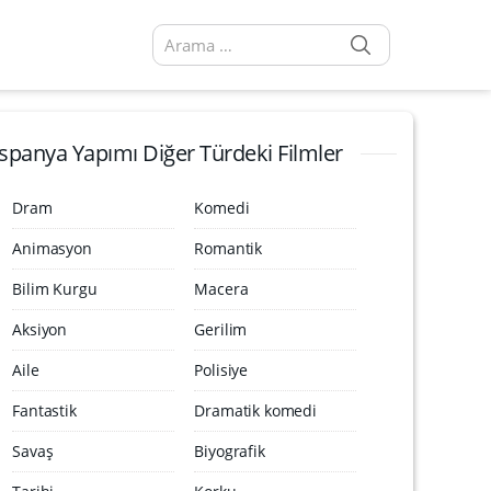
SEARCH
Arama sonuçları:
İspanya Yapımı Diğer Türdeki Filmler
Dram
Komedi
Animasyon
Romantik
Bilim Kurgu
Macera
Aksiyon
Gerilim
Aile
Polisiye
Fantastik
Dramatik komedi
Savaş
Biyografik