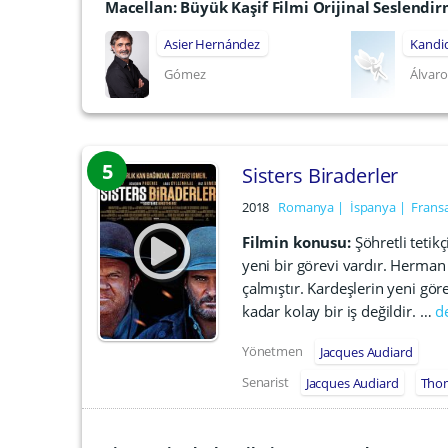
Macellan: Büyük Kaşif Filmi Orijinal Seslend
Asier Hernández
Kandi
Gómez
Álvaro
5
Sisters Biraderler
2018
Romanya
İspanya
Frans
Filmin konusu:
Şöhretli tetikç
yeni bir görevi vardır. Herman K
çalmıştır. Kardeşlerin yeni gör
kadar kolay bir iş değildir. …
d
Yönetmen
Jacques Audiard
Senarist
Jacques Audiard
Thom