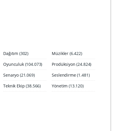
A
r
ş
i
v
i
Dağıtım
(302)
Müzikler
(6.422)
Oyunculuk
(104.073)
Prodüksiyon
(24.824)
Senaryo
(21.069)
Seslendirme
(1.481)
Teknik Ekip
(38.566)
Yönetim
(13.120)