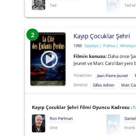
Tad
Tad en
2
Kayıp Çocuklar Şehri
1993
İspanya
Fransa
Almanya
Filmin konusu:
Daha önce Şar
Jeunet ve Marc Caro'dan yeni 
Yönetmen
Jean-Pierre Jeunet
Senarist
Gilles Adrien
Marc Ca
Kayıp Çocuklar Şehri Filmi Oyuncu Kadrosu
:
T
Ron Perlman
Daniel
One
Krank