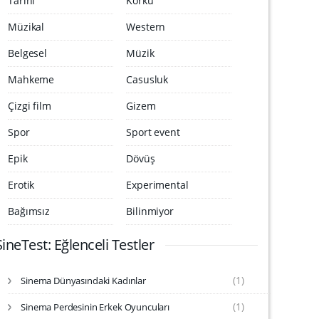
Tarihi
Korku
Müzikal
Western
Belgesel
Müzik
Mahkeme
Casusluk
Çizgi film
Gizem
Spor
Sport event
Epik
Dövüş
Erotik
Experimental
Bağımsız
Bilinmiyor
SineTest: Eğlenceli Testler
(1)
Sinema Dünyasındaki Kadınlar
S
i
(1)
Sinema Perdesinin Erkek Oyuncuları