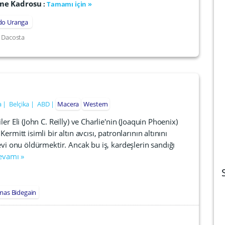
irme Kadrosu
:
Tamamı için »
do Uranga
 Dacosta
a
Belçika
ABD
Macera
Western
iler Eli (John C. Reilly) ve Charlie'nin (Joaquin Phoenix)
ermitt isimli bir altın avcısı, patronlarının altınını
evi onu öldürmektir. Ancak bu iş, kardeşlerin sandığı
evamı »
as Bidegain