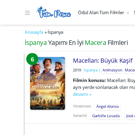
Ödül Alan Tüm Filmler
Anasayfa
»
İspanya
İspanya
Yapımı En İyi
Macera
Filmleri
6
Macellan: Büyük Kaşif
2019
İspanya
Animasyon
Mace
Filmin konusu:
Macellan: Büyü
aynı yerde sonlanacak olan mac
devamı »
Yönetmen
Ángel Alonso
Senarist
Garbiñe Losada
José 