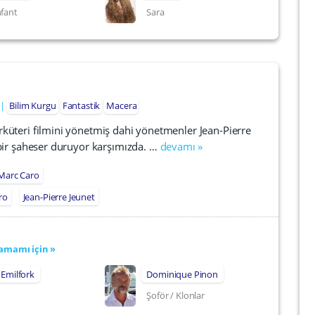
fant
Sara
Bilim Kurgu
Fantastik
Macera
küteri filmini yönetmiş dahi yönetmenler Jean-Pierre
bir şaheser duruyor karşımızda. …
devamı »
Marc Caro
ro
Jean-Pierre Jeunet
amamı için »
 Emilfork
Dominique Pinon
Şoför / Klonlar