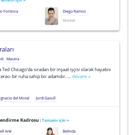
Tamamı için »
io Fontova
Diego Ramos
Grosso
raları
di
Macera
 Ted Chicago’da sıradan bir inşaat işçisi olarak hayatını
eracı bir ruha sahip bir adamdır. …
devamı »
Ignacio del Moral
Jordi Gasull
eslendirme Kadrosu
:
Tamamı için »
ell Ané
Belinda