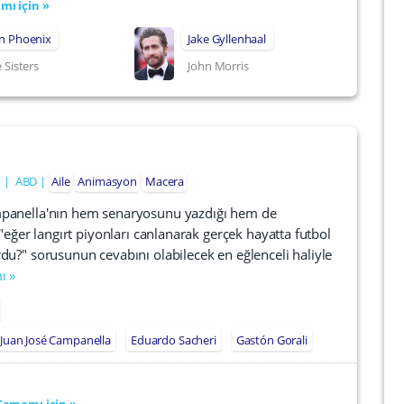
ı için »
in Phoenix
Jake Gyllenhaal
 Sisters
John Morris
n
ABD
Aile
Animasyon
Macera
mpanella'nın hem senaryosunu yazdığı hem de
"eğer langırt piyonları canlanarak gerçek hayatta futbol
u?" sorusunun cevabını olabilecek en eğlenceli haliyle
ı »
Juan José Campanella
Eduardo Sacheri
Gastón Gorali