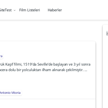
SiteTest
Film Listeleri
Haberler
ra
k Kaşif filmi, 1519’da Seville’de başlayan ve 3 yıl sonra
era dolu bir yolculuktan ilham alınarak çekilmiştir. …
Antonio Vitoria