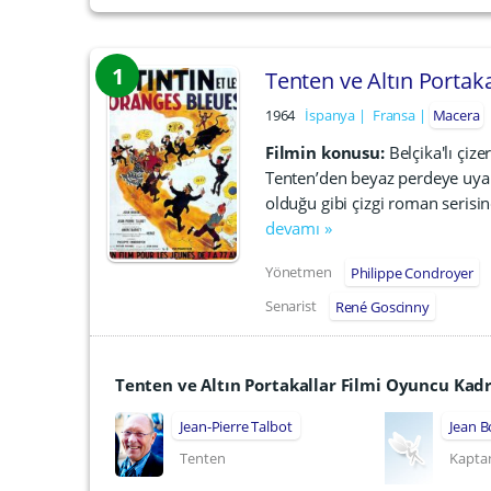
1
Tenten ve Altın Portaka
1964
İspanya
Fransa
Macera
Filmin konusu:
Belçika'lı çiz
Tenten’den beyaz perdeye uyarl
olduğu gibi çizgi roman serisin
devamı »
Yönetmen
Philippe Condroyer
Senarist
René Goscinny
Tenten ve Altın Portakallar Filmi Oyuncu Kad
Jean-Pierre Talbot
Jean B
Tenten
Kapta