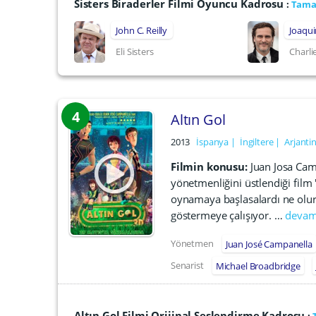
Sisters Biraderler Filmi Oyuncu Kadrosu
:
Tamam
John C. Reilly
Joaqu
Eli Sisters
Charlie
4
Altın Gol
2013
İspanya
İngiltere
Arjanti
Filmin konusu:
Juan Josa Ca
yönetmenliğini üstlendiği film 
oynamaya başlasalardı ne olurd
göstermeye çalışıyor. …
devam
Yönetmen
Juan José Campanella
Senarist
Michael Broadbridge
Altın Gol Filmi Orijinal Seslendirme Kadrosu