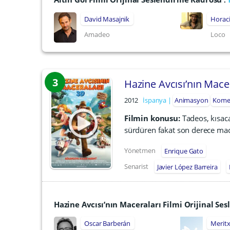
:
David Masajnik
Horac
Amadeo
Loco
3
Hazine Avcısı’nın Mace
2012
İspanya
Animasyon
Kome
Filmin konusu:
Tadeos, kısaca
sürdüren fakat son derece mac
Yönetmen
Enrique Gato
Senarist
Javier López Barreira
Hazine Avcısı’nın Maceraları Filmi Orijinal S
Oscar Barberán
Meritx