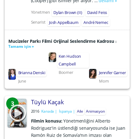
(Cooper) gibi isimler yer alıyor. …
devamı »
Yönetmen
Dylan Brown (II)
David Feiss
Senarist
Josh Appelbaum
André Nemec
Mucizeler Parkı Filmi Orijinal Seslendirme Kadrosu
:
Tamamı için »
Ken Hudson
Campbell
Boomer
Brianna Denski
Jennifer Garner
June
Mom
Tüylü Kaçak
3
2016
Kanada
İspanya
Aile
Animasyon
Filmin konusu:
Yönetmenliğini Alberto
Rodriguez'in üstlendiği senaryosunda ise Juan
Ramón Ruiz de Somavía'nın imzası olan