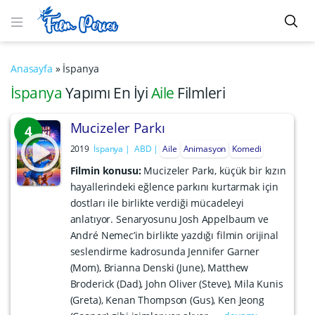
Anasayfa
»
İspanya
İspanya
Yapımı En İyi
Aile
Filmleri
Mucizeler Parkı
4
2019
İspanya
ABD
Aile
Animasyon
Komedi
Filmin konusu:
Mucizeler Parkı, küçük bir kızın
hayallerindeki eğlence parkını kurtarmak için
dostları ile birlikte verdiği mücadeleyi
anlatıyor. Senaryosunu Josh Appelbaum ve
André Nemec’in birlikte yazdığı filmin orijinal
seslendirme kadrosunda Jennifer Garner
(Mom), Brianna Denski (June), Matthew
Broderick (Dad), John Oliver (Steve), Mila Kunis
(Greta), Kenan Thompson (Gus), Ken Jeong