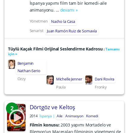
İspanya yapımı film tam bir komedi-aile
animasyonu. …
devamı »
Yönetmen
Nacho la Casa
Senarist
Juan Ramón Ruiz de Somavía
Tüylü Kaçak Filmi Orijinal Seslendirme Kadrosu
:
Tamamı
için »
Benjamin
Nathan-Serio
Ozzy
Michelle Jenner
Dani Rovira
Paula
Fronky
Dörtgöz ve Keltoş
2
2014
İspanya
Aile
Animasyon
Komedi
Filmin konusu:
2003 yapımı Mortadelo ve
Filemon'un Maceraları filmininin yönetmeni de