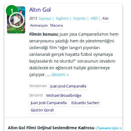
Altın Gol
1
2013
İspanya
İngiltere
Arjantin
ABD
Aile
Animasyon
Macera
Filmin konusu:
Juan Josa Campanella'nın hem
senaryosunu yazdığı hem de yönetmenliğini
üstlendiği film "eğer langırt piyonları
canlanarak gerçek hayatta futbol oynamaya
başlasalardı ne olurdu?" sorusunun cevabını
olabilecek en eğlenceli haliyle göstermeye
çalışıyor. …
devamı »
Yönetmen
Juan José Campanella
Senarist
Michael Broadbridge
Juan José Campanella
Eduardo Sacheri
Gastón Gorali
Altın Gol Filmi Orijinal Seslendirme Kadrosu
:
Tamamı için »