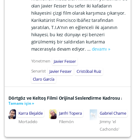
olan Javier Fesser bu sefer iki kafadarın
hikayesini çizgi film olarak karşımıza çıkarıyor.
Karikatürist Francisco Ibáñez tarafından
yaratılan, T.I.A'nın en eğlenceli iki ajanının
hikayesi, bu kez dünyayı eşi benzeri
görülmemiş bir saldırıdan kurtarma
macerasıyla devam ediyor. …
devamı »
Yönetmen
Javier Fesser
Senarist
Javier Fesser
Cristóbal Ruiz
Claro García
Dörtgöz ve Keltoş Filmi Orijinal Seslendirme Kadrosu
:
Tamamı için »
Karra Elejalde
Janfri Topera
Gabriel Chame
Mortadelo
Filemón
Jimmy 'el
Cachondo'