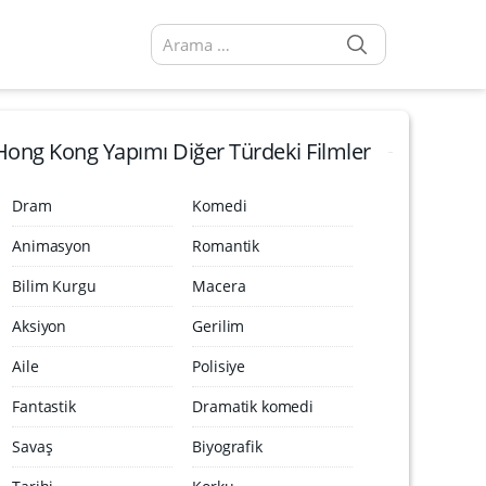
SEARCH
Arama sonuçları:
Hong Kong Yapımı Diğer Türdeki Filmler
Dram
Komedi
Animasyon
Romantik
Bilim Kurgu
Macera
Aksiyon
Gerilim
Aile
Polisiye
Fantastik
Dramatik komedi
Savaş
Biyografik