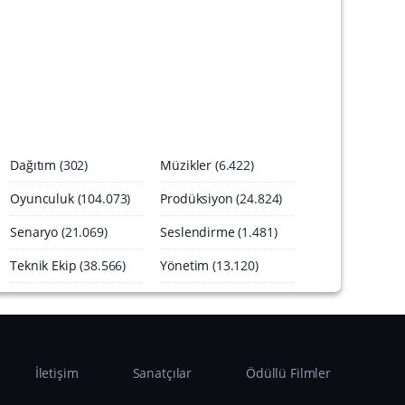
A
r
ş
i
v
i
Dağıtım
(302)
Müzikler
(6.422)
Oyunculuk
(104.073)
Prodüksiyon
(24.824)
Senaryo
(21.069)
Seslendirme
(1.481)
Teknik Ekip
(38.566)
Yönetim
(13.120)
İletişim
Sanatçılar
Ödüllü Filmler