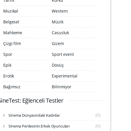
Tarihi
Korku
Müzikal
Western
Belgesel
Müzik
Mahkeme
Casusluk
Çizgi film
Gizem
Spor
Sport event
Epik
Dövüş
Erotik
Experimental
Bağımsız
Bilinmiyor
SineTest: Eğlenceli Testler
(1)
Sinema Dünyasındaki Kadınlar
S
i
(1)
Sinema Perdesinin Erkek Oyuncuları