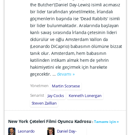
the Butcher'(Daniel Day-Lewis) isimli acımasız
bir lider tarafından yönetilmekte, İrlandalı
göçmenlerin başında ise 'Dead Rabbits' isimli
bir lider bulunmaktadır. Aralarında başlayan
kanlı savaş sırasında İrlanda çetesinin lideri
öldürülür ve oğlu Amsterdam Vallon da
(Leonardo DiCaprio) babasının ölümüne bizzat
tanık olur. Amsterdam, hem babasının
katilinden intikam almak hem de şehrin
hakimiyetini ele geçirmek için harekete
geçecektir. …
devamı »
Yönetmen
Martin Scorsese
Senarist
Jay Cocks
Kenneth Lonergan
Steven Zaillian
New York Çeteleri Filmi Oyuncu Kadrosu
:
Tamamı için »
Leonardo
Daniel Day-