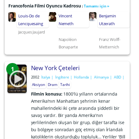
Francofonia Filmi Oyuncu Kadrosu
:
Tamamı için »
Louis-Do de
Vincent
Benjamin
Lencquesaing
Nemeth
Utzerath
Jacques Jaujard
Napoléon
Franz Wolff-
Bonaparte
Metternich
New York Çeteleri
1
2002
İtalya
İngiltere
Hollanda
Almanya
ABD
Aksiyon
Dram
Tarihi
Filmin konusu:
1800'lü yılların ortalarında
Amerika'nın Manhattan şehrinin kenar
mahallerindeki iki çete arasında şiddetli bir
savaş vardır. Bir yanda Amerika'nın
yerlilerinden oluşan bir grup, diğer tarafta ise
bu bölgeye sonradan göç etmiş olan İrlandalı
katoliklerin oluşturduğu topluluk... Yerliler 'Bill