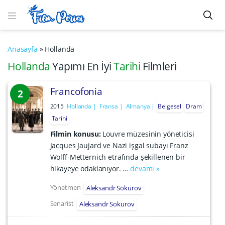
Anasayfa
»
Hollanda
Hollanda
Yapımı En İyi
Tarihi
Filmleri
Francofonia
2
2015
Hollanda
Fransa
Almanya
Belgesel
Dram
Tarihi
Filmin konusu:
Louvre müzesinin yöneticisi
Jacques Jaujard ve Nazi işgal subayı Franz
Wolff-Metternich etrafında şekillenen bir
hikayeye odaklanıyor. …
devamı »
Yönetmen
Aleksandr Sokurov
Senarist
Aleksandr Sokurov