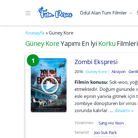
Ödül Alan Tüm Filmler
Anasayfa
»
Güney Kore
Güney Kore
Yapımı En İyi
Korku
Filmleri
1
Zombi Ekspresi
2016
Güney Kore
Aksiyon
Geril
Filmin konusu:
Sok-woo, yoğu
etmektedir. Doğum gününde ısr
eski eşinin yanına gitmek için 
zombiye dönüştüren bir virüs
zorunda kalırlar. …
devamı »
Yönetmen
Sang-Ho Yeon
Senarist
Joo-Suk Park