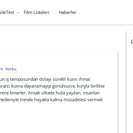
SiteTest
Film Listeleri
Haberler
im
Korku
n iş temposundan dolayı sürekli kızını ihmal
arcı kızına dayanamayıp gönülsüzce, kızıyla birlikte
trene binerler. Ancak ülkede hızla yayılan, insanları
 nedeniyle trende hayatta kalma mücadelesi vermek