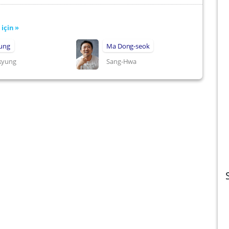
için »
Jung
Ma Dong-seok
kyung
Sang-Hwa