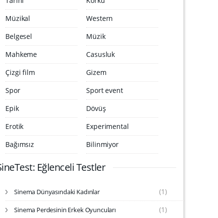
Tarihi
Korku
Müzikal
Western
Belgesel
Müzik
Mahkeme
Casusluk
Çizgi film
Gizem
Spor
Sport event
Epik
Dövüş
Erotik
Experimental
Bağımsız
Bilinmiyor
SineTest: Eğlenceli Testler
(1)
Sinema Dünyasındaki Kadınlar
S
i
(1)
Sinema Perdesinin Erkek Oyuncuları