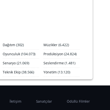
A
r
ş
i
v
i
Dağıtım
(302)
Müzikler
(6.422)
Oyunculuk
(104.073)
Prodüksiyon
(24.824)
Senaryo
(21.069)
Seslendirme
(1.481)
Teknik Ekip
(38.566)
Yönetim
(13.120)
İletişim
Sanatçılar
Ödüllü Filmler