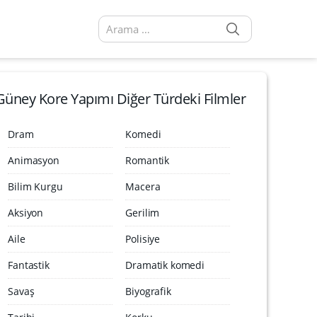
SEARCH
Arama sonuçları:
Güney Kore Yapımı Diğer Türdeki Filmler
Dram
Komedi
Animasyon
Romantik
Bilim Kurgu
Macera
Aksiyon
Gerilim
Aile
Polisiye
Fantastik
Dramatik komedi
Savaş
Biyografik