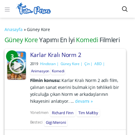
Anasayfa
»
Güney Kore
Güney Kore
Yapımı En İyi
Komedi
Filmleri
Karlar Kralı Norm 2
3
2019
Hindistan
Güney Kore
Çin
ABD
Animasyon
Komedi
Filmin konusu:
Karlar Kralı Norm 2 adlı film,
çalınan sanat eserini bulmak için tehlikeli bir
yolculuğa çıkan Norm ve arkadaşlarının
hikayesini anlatıyor. …
devamı »
Yönetmen
Richard Finn
Tim Maltby
Besteci
Gigi Meroni