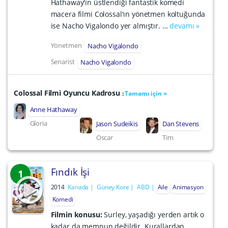
Hathaway'in üstlendiği fantastik komedi
macera filmi Colossal'ın yönetmen koltuğunda
ise Nacho Vigalondo yer almıştır. …
devamı »
Yönetmen
Nacho Vigalondo
Senarist
Nacho Vigalondo
Colossal Filmi Oyuncu Kadrosu
:
Tamamı için »
Anne Hathaway
Gloria
Jason Sudeikis
Dan Stevens
Oscar
Tim
Fındık İşi
1
2014
Kanada
Güney Kore
ABD
Aile
Animasyon
Komedi
Filmin konusu:
Surley, yaşadığı yerden artık o
kadar da memnun değildir. Kurallardan