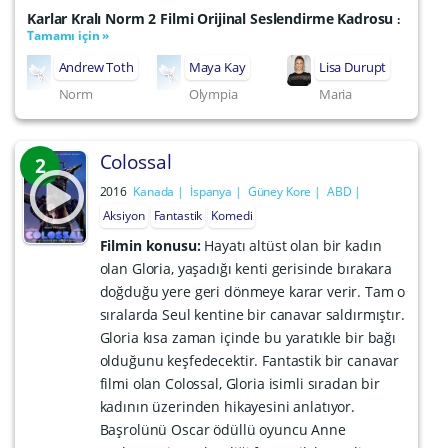
Karlar Kralı Norm 2 Filmi Orijinal Seslendirme Kadrosu
:
Tamamı için »
Andrew Toth
Maya Kay
Lisa Durupt
Norm
Olympia
Maria
Colossal
2
2016
Kanada
İspanya
Güney Kore
ABD
Aksiyon
Fantastik
Komedi
Filmin konusu:
Hayatı altüst olan bir kadın
olan Gloria, yaşadığı kenti gerisinde bırakara
doğduğu yere geri dönmeye karar verir. Tam o
sıralarda Seul kentine bir canavar saldırmıştır.
Gloria kısa zaman içinde bu yaratıkle bir bağı
olduğunu keşfedecektir. Fantastik bir canavar
filmi olan Colossal, Gloria isimli sıradan bir
kadının üzerinden hikayesini anlatıyor.
Başrolünü Oscar ödüllü oyuncu Anne