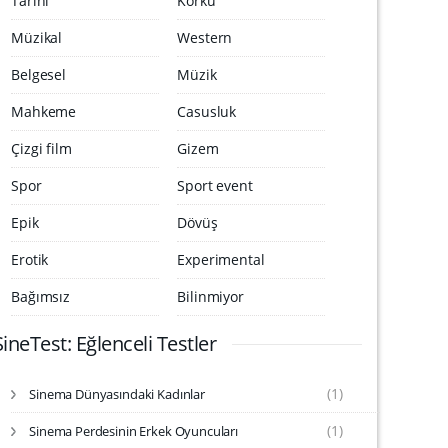
Tarihi
Korku
Müzikal
Western
Belgesel
Müzik
Mahkeme
Casusluk
Çizgi film
Gizem
Spor
Sport event
Epik
Dövüş
Erotik
Experimental
Bağımsız
Bilinmiyor
SineTest: Eğlenceli Testler
(1)
Sinema Dünyasındaki Kadınlar
S
i
(1)
Sinema Perdesinin Erkek Oyuncuları