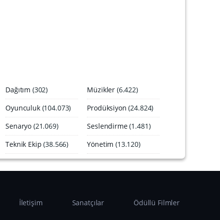
A
r
ş
i
v
i
Dağıtım
(302)
Müzikler
(6.422)
Oyunculuk
(104.073)
Prodüksiyon
(24.824)
Senaryo
(21.069)
Seslendirme
(1.481)
Teknik Ekip
(38.566)
Yönetim
(13.120)
İletişim
Sanatçılar
Ödüllü Filmler