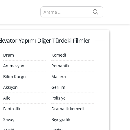
SEARCH
Arama sonuçları:
Ekvator Yapımı Diğer Türdeki Filmler
Dram
Komedi
Animasyon
Romantik
Bilim Kurgu
Macera
Aksiyon
Gerilim
Aile
Polisiye
Fantastik
Dramatik komedi
Savaş
Biyografik