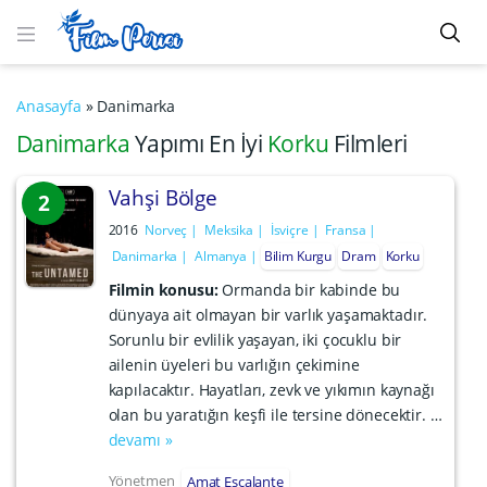
Anasayfa
»
Danimarka
Danimarka
Yapımı En İyi
Korku
Filmleri
Vahşi Bölge
2
2016
Norveç
Meksika
İsviçre
Fransa
Danimarka
Almanya
Bilim Kurgu
Dram
Korku
Filmin konusu:
Ormanda bir kabinde bu
dünyaya ait olmayan bir varlık yaşamaktadır.
Sorunlu bir evlilik yaşayan, iki çocuklu bir
ailenin üyeleri bu varlığın çekimine
kapılacaktır. Hayatları, zevk ve yıkımın kaynağı
olan bu yaratığın keşfi ile tersine dönecektir. …
devamı »
Yönetmen
Amat Escalante