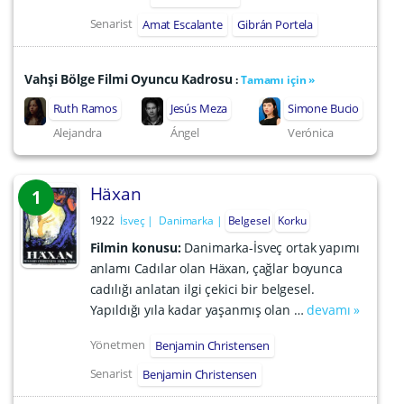
Senarist
Amat Escalante
Gibrán Portela
Vahşi Bölge Filmi Oyuncu Kadrosu
:
Tamamı için »
Ruth Ramos
Jesús Meza
Simone Bucio
Alejandra
Ángel
Verónica
Häxan
1
1922
İsveç
Danimarka
Belgesel
Korku
Filmin konusu:
Danimarka-İsveç ortak yapımı
anlamı Cadılar olan Häxan, çağlar boyunca
cadılığı anlatan ilgi çekici bir belgesel.
Yapıldığı yıla kadar yaşanmış olan …
devamı »
Yönetmen
Benjamin Christensen
Senarist
Benjamin Christensen