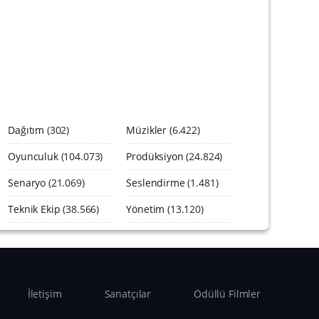
A
r
ş
i
v
i
Dağıtım
(302)
Müzikler
(6.422)
Oyunculuk
(104.073)
Prodüksiyon
(24.824)
Senaryo
(21.069)
Seslendirme
(1.481)
Teknik Ekip
(38.566)
Yönetim
(13.120)
İletişim
Sanatçılar
Ödüllü Filmler