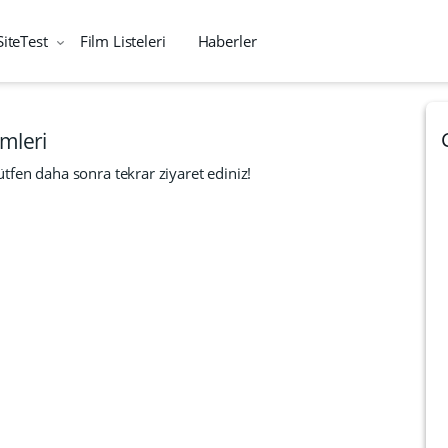
SiteTest
Film Listeleri
Haberler
lmleri
tfen daha sonra tekrar ziyaret ediniz!