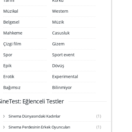
Tarihi
Korku
Müzikal
Western
Belgesel
Müzik
Mahkeme
Casusluk
Çizgi film
Gizem
Spor
Sport event
Epik
Dövüş
Erotik
Experimental
Bağımsız
Bilinmiyor
SineTest: Eğlenceli Testler
(1)
Sinema Dünyasındaki Kadınlar
S
i
(1)
Sinema Perdesinin Erkek Oyuncuları