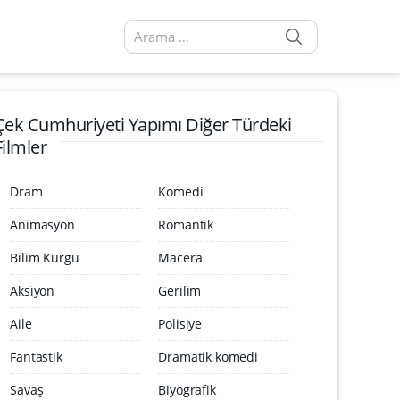
SEARCH
Arama sonuçları:
Çek Cumhuriyeti Yapımı Diğer Türdeki
Filmler
Dram
Komedi
Animasyon
Romantik
Bilim Kurgu
Macera
Aksiyon
Gerilim
Aile
Polisiye
Fantastik
Dramatik komedi
Savaş
Biyografik