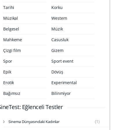
Tarihi
Korku
Müzikal
Western
Belgesel
Müzik
Mahkeme
Casusluk
Çizgi film
Gizem
Spor
Sport event
Epik
Dövüş
Erotik
Experimental
Bağımsız
Bilinmiyor
SineTest: Eğlenceli Testler
(1)
Sinema Dünyasındaki Kadınlar
S