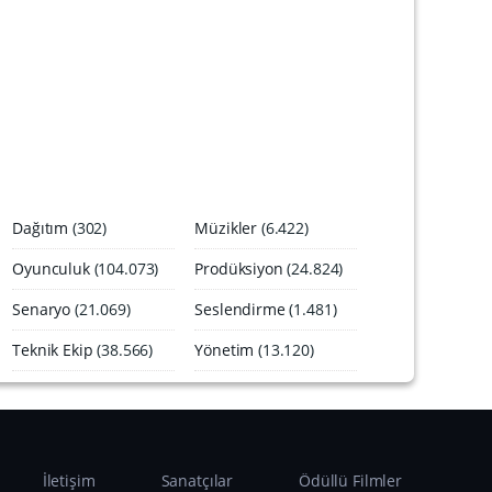
ı
A
r
ş
i
v
i
Dağıtım
(302)
Müzikler
(6.422)
Oyunculuk
(104.073)
Prodüksiyon
(24.824)
Senaryo
(21.069)
Seslendirme
(1.481)
Teknik Ekip
(38.566)
Yönetim
(13.120)
İletişim
Sanatçılar
Ödüllü Filmler