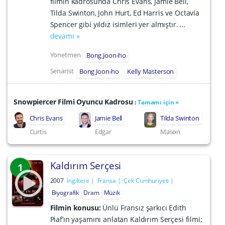
filmin kadrosunda Chris Evans, Jamie Bell,
Tilda Swinton, John Hurt, Ed Harris ve Octavia
Spencer gibi yıldız isimleri yer almıştır. …
devamı »
Yönetmen
Bong Joon-ho
Senarist
Bong Joon-ho
Kelly Masterson
Snowpiercer Filmi Oyuncu Kadrosu
:
Tamamı için »
Chris Evans
Jamie Bell
Tilda Swinton
Curtis
Edgar
Mason
Kaldırım Serçesi
1
2007
İngiltere
Fransa
Çek Cumhuriyeti
Biyografik
Dram
Müzik
Filmin konusu:
Ünlü Fransız şarkıcı Edith
Piaf’ın yaşamını anlatan Kaldırım Serçesi filmi;