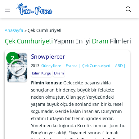
Anasayfa
»
Çek Cumhuriyeti
Çek Cumhuriyeti
Yapımı En İyi
Dram
Filmleri
Snowpiercer
2
2013
Güney Kore
Fransa
Çek Cumhuriyeti
ABD
Bilim Kurgu
Dram
Filmin konusu:
Gelecekte başarısızlıkla
sonuçlanan bir deney, büyük bir felakete
neden olmuştur. Olan şey: Yeryüzündeki
yaşamı büyük ölçüde sonlandıran bir küresel
soğumadır. Geride kalan insanlar, Dünya'nın
etrafını turlayan bir trenin içindekilerdir.
Yönetmen koltuğunda Koreli sinemacı Joon-ho
Bong'un yer aldığı "kıyamet sonrası" temalı