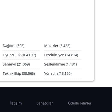
A
r
ş
i
v
i
Dağıtım
(302)
Müzikler
(6.422)
Oyunculuk
(104.073)
Prodüksiyon
(24.824)
Senaryo
(21.069)
Seslendirme
(1.481)
Teknik Ekip
(38.566)
Yönetim
(13.120)
İletişim
Sanatçılar
Ödüllü Filmler