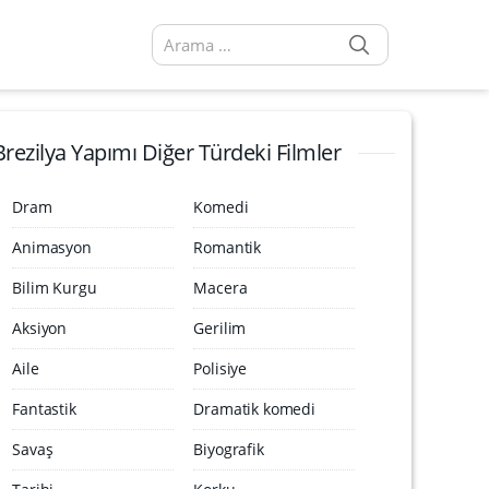
SEARCH
Arama sonuçları:
Brezilya Yapımı Diğer Türdeki Filmler
Dram
Komedi
Animasyon
Romantik
Bilim Kurgu
Macera
Aksiyon
Gerilim
Aile
Polisiye
Fantastik
Dramatik komedi
Savaş
Biyografik