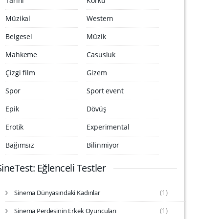
Tarihi
Korku
Müzikal
Western
Belgesel
Müzik
Mahkeme
Casusluk
Çizgi film
Gizem
Spor
Sport event
Epik
Dövüş
Erotik
Experimental
Bağımsız
Bilinmiyor
SineTest: Eğlenceli Testler
(1)
Sinema Dünyasındaki Kadınlar
S
i
(1)
Sinema Perdesinin Erkek Oyuncuları