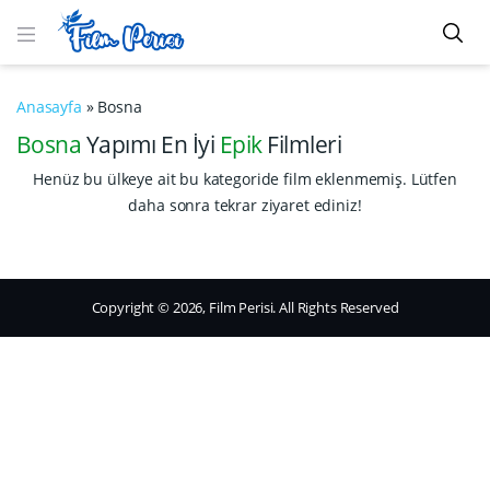
Anasayfa
»
Bosna
Bosna
Yapımı En İyi
Epik
Filmleri
Henüz bu ülkeye ait bu kategoride film eklenmemiş. Lütfen
daha sonra tekrar ziyaret ediniz!
Copyright © 2026, Film Perisi. All Rights Reserved