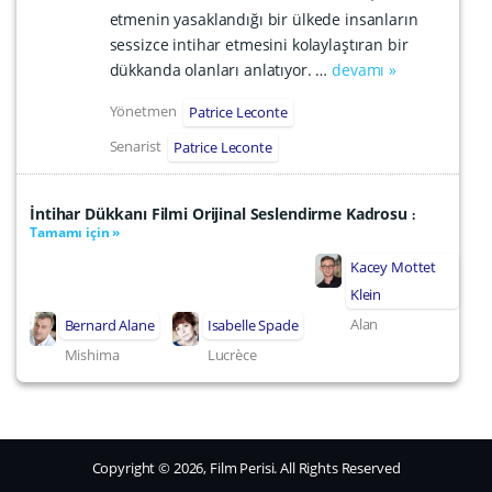
etmenin yasaklandığı bir ülkede insanların
sessizce intihar etmesini kolaylaştıran bir
dükkanda olanları anlatıyor. …
devamı »
Yönetmen
Patrice Leconte
Senarist
Patrice Leconte
İntihar Dükkanı Filmi Orijinal Seslendirme Kadrosu
:
Tamamı için »
Kacey Mottet
Klein
Alan
Bernard Alane
Isabelle Spade
Mishima
Lucrèce
Copyright © 2026, Film Perisi. All Rights Reserved