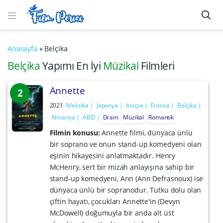
Anasayfa
»
Belçika
Belçika
Yapımı En İyi
Müzikal
Filmleri
Annette
2
2021
Meksika
Japonya
İsviçre
Fransa
Belçika
Almanya
ABD
Dram
Müzikal
Romantik
Filmin konusu:
Annette filmi, dünyaca ünlü
bir soprano ve onun stand-up komedyeni olan
eşinin hikayesini anlatmaktadır. Henry
McHenry, sert bir mizah anlayışına sahip bir
stand-up komedyeni, Ann (Ann Defrasnoux) ise
dünyaca ünlü bir sopranodur. Tutku dolu olan
çiftin hayatı, çocukları Annette'in (Devyn
McDowell) doğumuyla bir anda alt üst