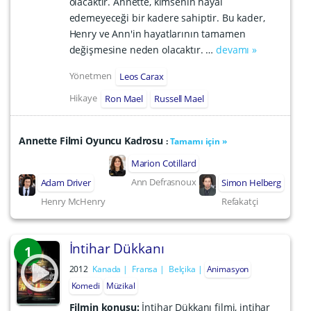
olacaktır. Annette, kimsenin hayal
edemeyeceği bir kadere sahiptir. Bu kader,
Henry ve Ann'in hayatlarının tamamen
değişmesine neden olacaktır. …
devamı »
Yönetmen
Leos Carax
Hikaye
Ron Mael
Russell Mael
Annette Filmi Oyuncu Kadrosu
:
Tamamı için »
Marion Cotillard
Ann Defrasnoux
Adam Driver
Simon Helberg
Henry McHenry
Refakatçi
İntihar Dükkanı
1
2012
Kanada
Fransa
Belçika
Animasyon
Komedi
Müzikal
Filmin konusu:
İntihar Dükkanı filmi, intihar