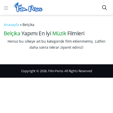
Anasayfa
»
Belçika
Belçika
Yapımı En İyi
Müzik
Filmleri
Henüz bu ülkeye ait bu kategoride film eklenmemiş. Lütfen
daha sonra tekrar ziyaret ediniz!
Copyright © 2026, Film Perisi. All Rights Reserved