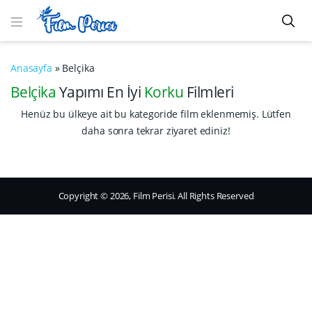
Anasayfa
»
Belçika
Belçika
Yapımı En İyi
Korku
Filmleri
Henüz bu ülkeye ait bu kategoride film eklenmemiş. Lütfen
daha sonra tekrar ziyaret ediniz!
Copyright © 2026, Film Perisi. All Rights Reserved