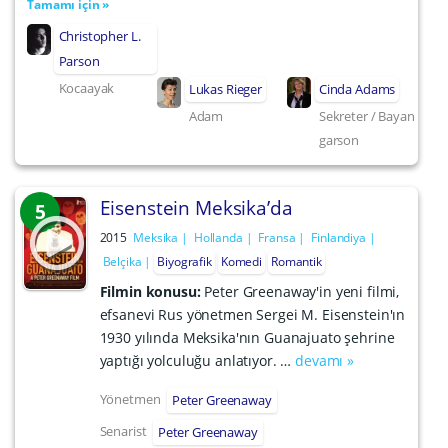
Tamamı için »
Christopher L.
Parson
Kocaayak
Lukas Rieger
Cinda Adams
Adam
Sekreter / Bayan
garson
Eisenstein Meksika’da
5
2015
Meksika
Hollanda
Fransa
Finlandiya
Belçika
Biyografik
Komedi
Romantik
Filmin konusu:
Peter Greenaway'in yeni filmi,
efsanevi Rus yönetmen Sergei M. Eisenstein'ın
1930 yılında Meksika'nın Guanajuato şehrine
yaptığı yolculuğu anlatıyor. …
devamı »
Yönetmen
Peter Greenaway
Senarist
Peter Greenaway