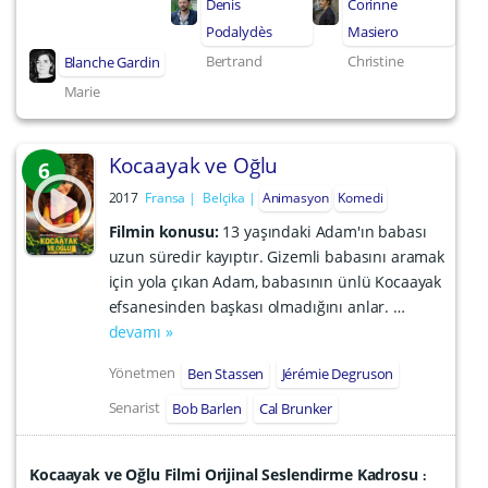
Denis
Corinne
Podalydès
Masiero
Bertrand
Christine
Blanche Gardin
Marie
Kocaayak ve Oğlu
6
2017
Fransa
Belçika
Animasyon
Komedi
Filmin konusu:
13 yaşındaki Adam'ın babası
uzun süredir kayıptır. Gizemli babasını aramak
için yola çıkan Adam, babasının ünlü Kocaayak
efsanesinden başkası olmadığını anlar. …
devamı »
Yönetmen
Ben Stassen
Jérémie Degruson
Senarist
Bob Barlen
Cal Brunker
Kocaayak ve Oğlu Filmi Orijinal Seslendirme Kadrosu
: