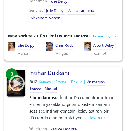
Yönetmen
Julie Delpy
Senarist
Julie Delpy
Alexia Landeau
Alexandre Nahon
New York’ta 2 Gün Filmi Oyuncu Kadrosu
:
Tamamı için »
Julie Delpy
Chris Rock
Albert Delpy
Marion
Mingus
Jeannot
İntihar Dükkanı
2
2012
Kanada
Fransa
Belçika
Animasyon
Komedi
Müzikal
Filmin konusu:
İntihar Dükkanı filmi, intihar
etmenin yasaklandığı bir ülkede insanların
sessizce intihar etmesini kolaylaştıran bir
dükkanda olanları anlatıyor. …
devamı »
Yönetmen
Patrice Leconte