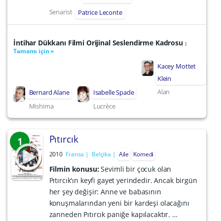
Senarist
Patrice Leconte
İntihar Dükkanı Filmi Orijinal Seslendirme Kadrosu
:
Tamamı için »
Kacey Mottet
Klein
Alan
Bernard Alane
Isabelle Spade
Mishima
Lucrèce
Pıtırcık
1
2010
Fransa
Belçika
Aile
Komedi
Filmin konusu:
Sevimli bir çocuk olan
Pıtırcık'ın keyfi gayet yerindedir. Ancak birgün
her şey değişir: Anne ve babasının
konuşmalarından yeni bir kardeşi olacağını
zanneden Pıtırcık paniğe kapılacaktır. …