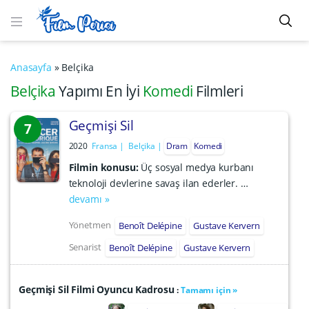
Anasayfa
»
Belçika
Belçika
Yapımı En İyi
Komedi
Filmleri
Geçmişi Sil
7
2020
Fransa
Belçika
Dram
Komedi
Filmin konusu:
Üç sosyal medya kurbanı
teknoloji devlerine savaş ilan ederler. …
devamı »
Yönetmen
Benoît Delépine
Gustave Kervern
Senarist
Benoît Delépine
Gustave Kervern
Geçmişi Sil Filmi Oyuncu Kadrosu
:
Tamamı için »