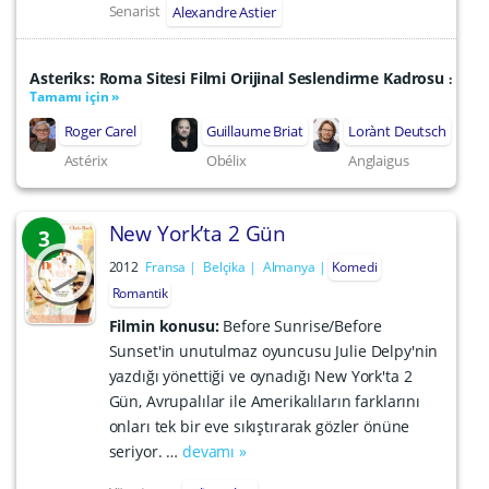
Senarist
Alexandre Astier
Asteriks: Roma Sitesi Filmi Orijinal Seslendirme Kadrosu
:
Tamamı için »
Roger Carel
Guillaume Briat
Lorànt Deutsch
Astérix
Obélix
Anglaigus
New York’ta 2 Gün
3
2012
Fransa
Belçika
Almanya
Komedi
Romantik
Filmin konusu:
Before Sunrise/Before
Sunset'in unutulmaz oyuncusu Julie Delpy'nin
yazdığı yönettiği ve oynadığı New York'ta 2
Gün, Avrupalılar ile Amerikalıların farklarını
onları tek bir eve sıkıştırarak gözler önüne
seriyor. …
devamı »