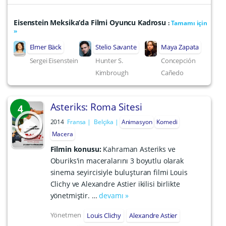
Eisenstein Meksika’da Filmi Oyuncu Kadrosu
:
Tamamı için
»
Elmer Bäck
Stelio Savante
Maya Zapata
Sergei Eisenstein
Hunter S.
Concepción
Kimbrough
Cañedo
Asteriks: Roma Sitesi
4
2014
Fransa
Belçika
Animasyon
Komedi
Macera
Filmin konusu:
Kahraman Asteriks ve
Oburiks'in maceralarını 3 boyutlu olarak
sinema seyircisiyle buluşturan filmi Louis
Clichy ve Alexandre Astier ikilisi birlikte
yönetmiştir. …
devamı »
Yönetmen
Louis Clichy
Alexandre Astier