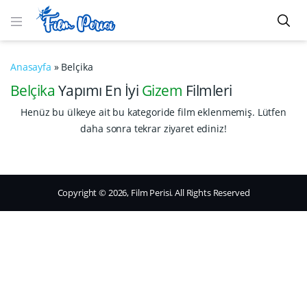
Anasayfa
»
Belçika
Belçika
Yapımı En İyi
Gizem
Filmleri
Henüz bu ülkeye ait bu kategoride film eklenmemiş. Lütfen
daha sonra tekrar ziyaret ediniz!
Copyright © 2026, Film Perisi. All Rights Reserved