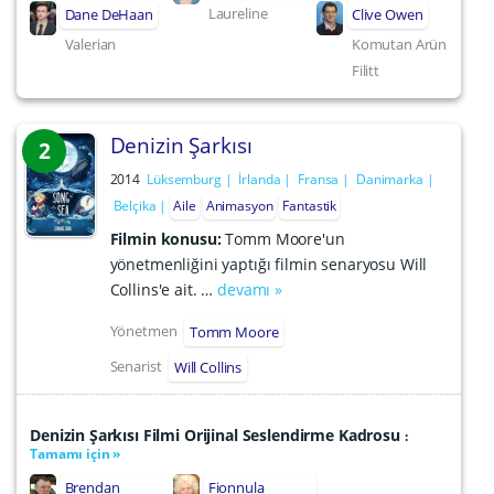
Laureline
Dane DeHaan
Clive Owen
Valerian
Komutan Arün
Filitt
Denizin Şarkısı
2
2014
Lüksemburg
İrlanda
Fransa
Danimarka
Belçika
Aile
Animasyon
Fantastik
Filmin konusu:
Tomm Moore'un
yönetmenliğini yaptığı filmin senaryosu Will
Collins'e ait. …
devamı »
Yönetmen
Tomm Moore
Senarist
Will Collins
Denizin Şarkısı Filmi Orijinal Seslendirme Kadrosu
:
Tamamı için »
Brendan
Fionnula