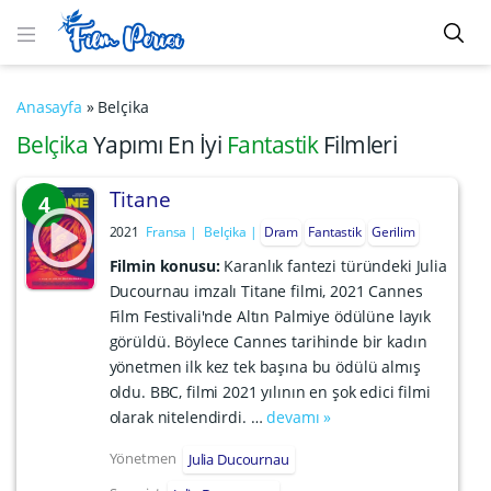
Anasayfa
»
Belçika
Belçika
Yapımı En İyi
Fantastik
Filmleri
Titane
4
2021
Fransa
Belçika
Dram
Fantastik
Gerilim
Filmin konusu:
Karanlık fantezi türündeki Julia
Ducournau imzalı Titane filmi, 2021 Cannes
Film Festivali'nde Altın Palmiye ödülüne layık
görüldü. Böylece Cannes tarihinde bir kadın
yönetmen ilk kez tek başına bu ödülü almış
oldu. BBC, filmi 2021 yılının en şok edici filmi
olarak nitelendirdi. …
devamı »
Yönetmen
Julia Ducournau