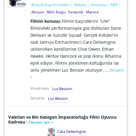
Birleşik Arap Emirlikleri
Belçika
Almanya
ABD
Aksiyon
Bilim Kurgu
Fantastik
Macera
Filmin konusu:
Filmin başrollerini "Life"
filmindeki performansıyla göz dolduran Dane
DeHaan ve Suicide Squad: Gerçek Kötüler'in
cadı tanrıça Enchantress'ı Cara Delevingne
üstlenirken kendilerine Clive Owen, Ethan
Hawke, Herbie Hancock ve pop ikonu Rihanna
eşlik ediyor. Filmin yönetmen koltuğunda ise
ünlü yönetmen Luc Besson oturuyor. …
devamı
»
Yönetmen
Luc Besson
Senarist
Luc Besson
Valerian ve Bin Gezegen İmparatorluğu Filmi Oyuncu
Kadrosu
:
Tamamı için »
Cara Delevingne