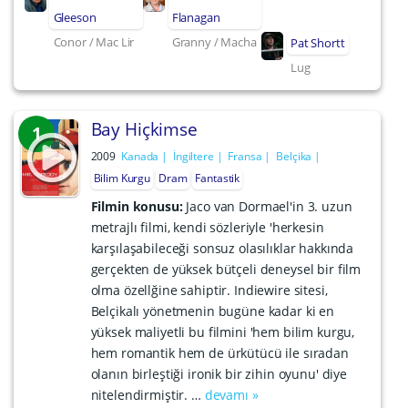
Gleeson
Flanagan
Conor / Mac Lir
Granny / Macha
Pat Shortt
Lug
Bay Hiçkimse
1
2009
Kanada
İngiltere
Fransa
Belçika
Bilim Kurgu
Dram
Fantastik
Filmin konusu:
Jaco van Dormael'in 3. uzun
metrajlı filmi, kendi sözleriyle 'herkesin
karşılaşabileceği sonsuz olasılıklar hakkında
gerçekten de yüksek bütçeli deneysel bir film
olma özellğine sahiptir. Indiewire sitesi,
Belçikalı yönetmenin bugüne kadar ki en
yüksek maliyetli bu filmini 'hem bilim kurgu,
hem romantik hem de ürkütücü ile sıradan
olanın birleştiği ironik bir zihin oyunu' diye
nitelendirmiştir. …
devamı »