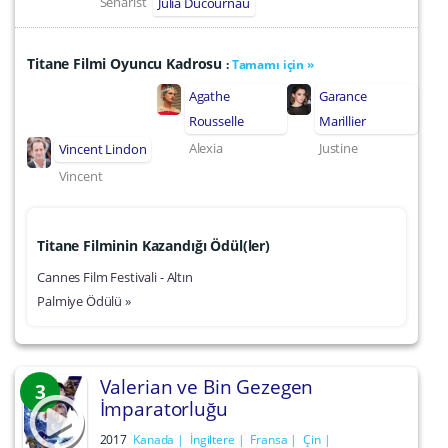
Senarist
Julia Ducournau
Titane Filmi Oyuncu Kadrosu
:
Tamamı için »
Agathe
Garance
Rousselle
Marillier
Alexia
Justine
Vincent Lindon
Vincent
Titane Filminin Kazandığı Ödül(ler)
Cannes Film Festivali - Altın
Palmiye Ödülü »
Valerian ve Bin Gezegen
3
İmparatorluğu
2017
Kanada
İngiltere
Fransa
Çin