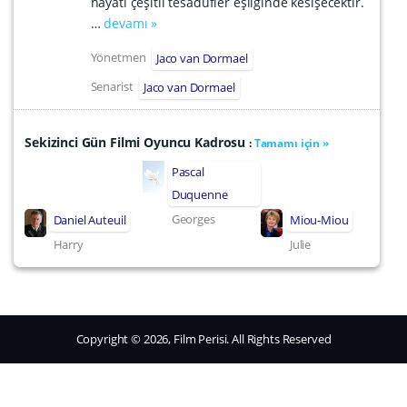
hayatı çeşitli tesadüfler eşliğinde kesişecektir.
…
devamı »
Yönetmen
Jaco van Dormael
Senarist
Jaco van Dormael
Sekizinci Gün Filmi Oyuncu Kadrosu
:
Tamamı için »
Pascal
Duquenne
Georges
Daniel Auteuil
Miou-Miou
Harry
Julie
Copyright © 2026, Film Perisi. All Rights Reserved