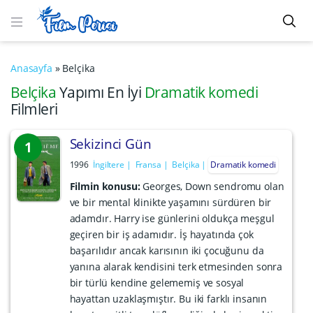
Anasayfa
»
Belçika
Belçika
Yapımı En İyi
Dramatik komedi
Filmleri
Sekizinci Gün
1
1996
İngiltere
Fransa
Belçika
Dramatik komedi
Filmin konusu:
Georges, Down sendromu olan
ve bir mental klinikte yaşamını sürdüren bir
adamdır. Harry ise günlerini oldukça meşgul
geçiren bir iş adamıdır. İş hayatında çok
başarılıdır ancak karısının iki çocuğunu da
yanına alarak kendisini terk etmesinden sonra
bir türlü kendine gelememiş ve sosyal
hayattan uzaklaşmıştır. Bu iki farklı insanın