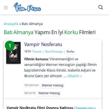
Anasayfa
»
Batı Almanya
Batı Almanya
Yapımı En İyi
Korku
Filmleri
Vampir Nosferatu
1
1979
Fransa
Batı Almanya
Korku
Filmin konusu:
Yönetmenliğini ve
senaristliğini Werner Herzog'un yaptığı filmin
başrollerinde Klaus Kinski, Isabelle Adjani ve
Bruno Ganz yer almıştır. …
devamı »
Yönetmen
Werner Herzog
Senarist
Werner Herzog
Vampir Nosferatu Filmi Oyuncu Kadrosu
:
Tamamı için »