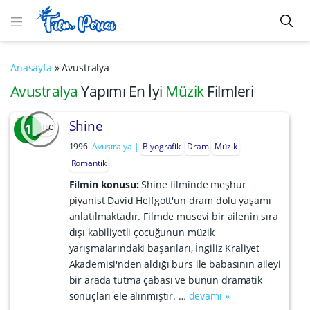
Anasayfa
»
Avustralya
Avustralya
Yapımı En İyi
Müzik
Filmleri
Shine
1
1996
Avustralya
Biyografik
Dram
Müzik
Romantik
Filmin konusu:
Shine filminde meşhur
piyanist David Helfgott'un dram dolu yaşamı
anlatılmaktadır. Filmde musevi bir ailenin sıra
dışı kabiliyetli çocuğunun müzik
yarışmalarındaki başarıları, İngiliz Kraliyet
Akademisi'nden aldığı burs ile babasının aileyi
bir arada tutma çabası ve bunun dramatik
sonuçları ele alınmıştır. …
devamı »