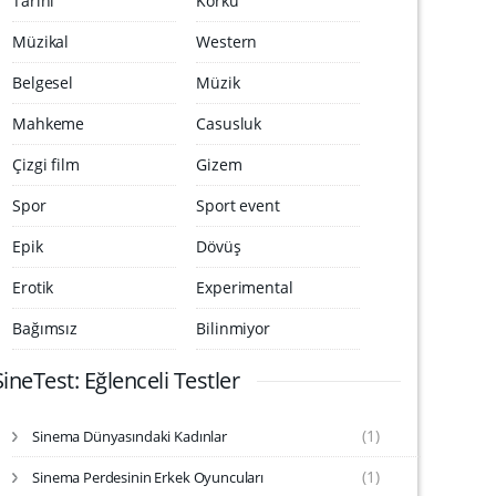
Tarihi
Korku
Müzikal
Western
Belgesel
Müzik
Mahkeme
Casusluk
Çizgi film
Gizem
Spor
Sport event
Epik
Dövüş
Erotik
Experimental
Bağımsız
Bilinmiyor
SineTest: Eğlenceli Testler
(1)
Sinema Dünyasındaki Kadınlar
S
i
(1)
Sinema Perdesinin Erkek Oyuncuları