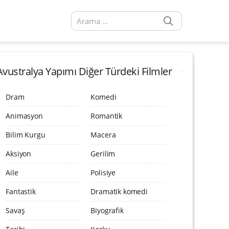
SEARCH
Arama sonuçları:
Avustralya Yapımı Diğer Türdeki Filmler
Dram
Komedi
Animasyon
Romantik
Bilim Kurgu
Macera
Aksiyon
Gerilim
Aile
Polisiye
Fantastik
Dramatik komedi
Savaş
Biyografik