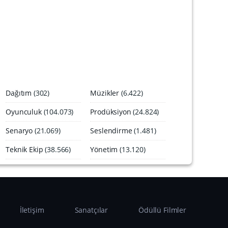
A
r
ş
i
v
i
Dağıtım
(302)
Müzikler
(6.422)
Oyunculuk
(104.073)
Prodüksiyon
(24.824)
Senaryo
(21.069)
Seslendirme
(1.481)
Teknik Ekip
(38.566)
Yönetim
(13.120)
İletişim
Sanatçılar
Ödüllü Filmler