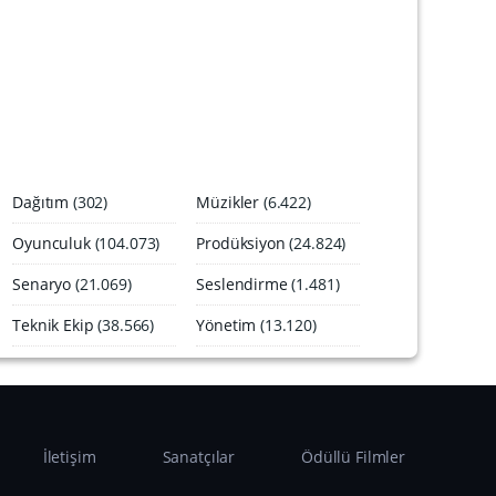
A
r
ş
i
v
i
Dağıtım
(302)
Müzikler
(6.422)
Oyunculuk
(104.073)
Prodüksiyon
(24.824)
Senaryo
(21.069)
Seslendirme
(1.481)
Teknik Ekip
(38.566)
Yönetim
(13.120)
İletişim
Sanatçılar
Ödüllü Filmler