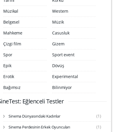
Tarihi
Korku
Müzikal
Western
Belgesel
Müzik
Mahkeme
Casusluk
Çizgi film
Gizem
Spor
Sport event
Epik
Dövüş
Erotik
Experimental
Bağımsız
Bilinmiyor
SineTest: Eğlenceli Testler
(1)
Sinema Dünyasındaki Kadınlar
S
i
(1)
Sinema Perdesinin Erkek Oyuncuları