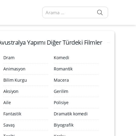
SEARCH
Arama sonuçları:
Avustralya Yapımı Diğer Türdeki Filmler
Dram
Komedi
Animasyon
Romantik
Bilim Kurgu
Macera
Aksiyon
Gerilim
Aile
Polisiye
Fantastik
Dramatik komedi
Savaş
Biyografik