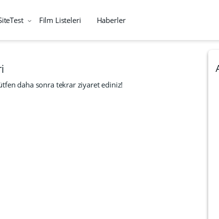
SiteTest
Film Listeleri
Haberler
i
tfen daha sonra tekrar ziyaret ediniz!