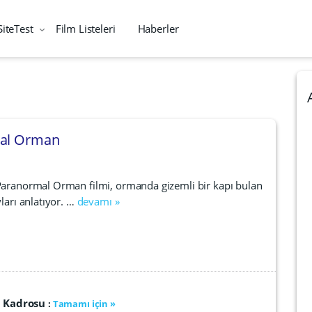
SiteTest
Film Listeleri
Haberler
mal Orman
 Paranormal Orman filmi, ormanda gizemli bir kapı bulan
ları anlatıyor. …
devamı »
u Kadrosu
:
Tamamı için »