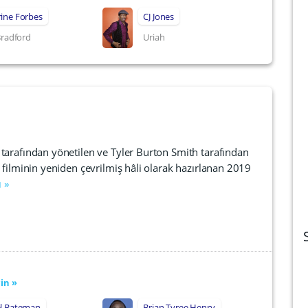
ine Forbes
CJ Jones
 Bradford
Uriah
 tarafından yönetilen ve Tyler Burton Smith tarafından
 filminin yeniden çevrilmiş hâli olarak hazırlanan 2019
 »
in »
el Bateman
Brian Tyree Henry