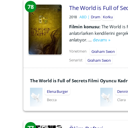
78
The World is Full of Se
2018
ABD
Dram
Korku
Filmin konusu:
The World is F
anlatırlarken kendilerini gerçe
anlatıyor. …
devamı »
Yönetmen
Graham Swon
Senarist
Graham Swon
The World is Full of Secrets Filmi Oyuncu Kad
Elena Burger
Denni
Becca
Clara
77