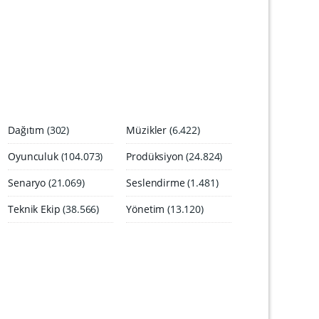
A
r
ş
i
v
i
Dağıtım
(302)
Müzikler
(6.422)
Oyunculuk
(104.073)
Prodüksiyon
(24.824)
Senaryo
(21.069)
Seslendirme
(1.481)
Teknik Ekip
(38.566)
Yönetim
(13.120)