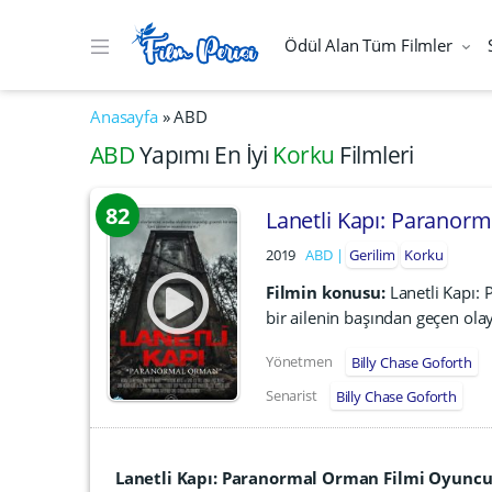
Ödül Alan Tüm Filmler
Anasayfa
»
ABD
ABD
Yapımı En İyi
Korku
Filmleri
82
Lanetli Kapı: Paranor
2019
ABD
Gerilim
Korku
Filmin konusu:
Lanetli Kapı:
bir ailenin başından geçen olay
Yönetmen
Billy Chase Goforth
Senarist
Billy Chase Goforth
Lanetli Kapı: Paranormal Orman Filmi Oyunc