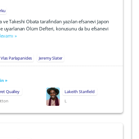
rku
ve Takeshi Obata tarafından yazılan efsanevi Japon
 uyarlanan Ölüm Defteri, konusunu da bu efsanevi
devamı »
Vlas Parlapanides
Jeremy Slater
in »
ret Qualley
Lakeith Stanfield
utton
L