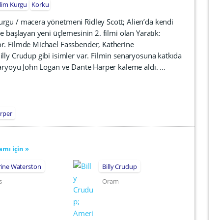
ilim Kurgu
Korku
urgu / macera yönetmeni Ridley Scott; Alien’da kendi
e başlayan yeni üçlemesinin 2. filmi olan Yaratık:
r. Filmde Michael Fassbender, Katherine
lly Crudup gibi isimler var. Filmin senaryosuna katkıda
enaryoyu John Logan ve Dante Harper kaleme aldı. …
rper
mı için »
rine Waterston
Billy Crudup
s
Oram