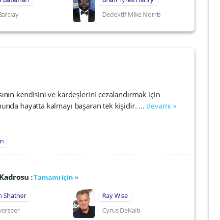
arclay
Dedektif Mike Norris
ının kendisini ve kardeşlerini cezalandırmak için
nda hayatta kalmayı başaran tek kişidir. …
devamı »
in
e Kadrosu
:
Tamamı için »
m Shatner
Ray Wise
verseer
Cyrus DeKalb