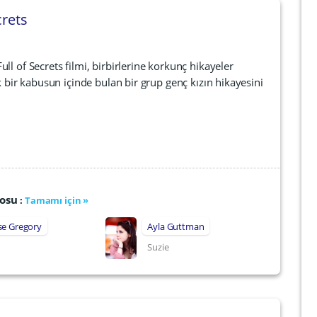
crets
ull of Secrets filmi, birbirlerine korkunç hikayeler
k bir kabusun içinde bulan bir grup genç kızın hikayesini
rosu
:
Tamamı için »
se Gregory
Ayla Guttman
Suzie