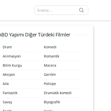
SEARCH
Arama sonuçları:
ABD Yapımı Diğer Türdeki Filmler
Dram
Komedi
Animasyon
Romantik
Bilim Kurgu
Macera
Aksiyon
Gerilim
Aile
Polisiye
Fantastik
Dramatik komedi
Savaş
Biyografik