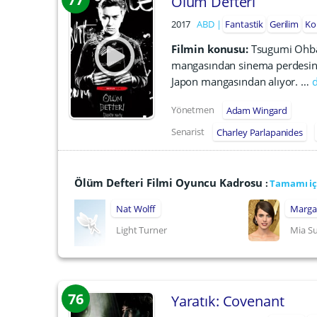
Ölüm Defteri
2017
ABD
Fantastik
Gerilim
Ko
Filmin konusu:
Tsugumi Ohba 
mangasından sinema perdesine
Japon mangasından alıyor. …
Yönetmen
Adam Wingard
Senarist
Charley Parlapanides
Ölüm Defteri Filmi Oyuncu Kadrosu
:
Tamamı iç
Nat Wolff
Marga
Light Turner
Mia S
76
Yaratık: Covenant