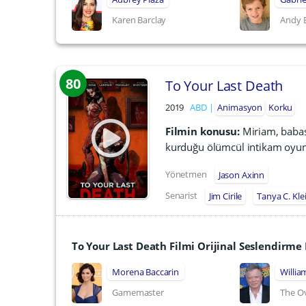
Karen Barclay
Andy B
80
To Your Last Death
2019
ABD
Animasyon
Korku
Filmin konusu:
Miriam, babas
kurduğu ölümcül intikam oyunu
Yönetmen
Jason Axinn
Senarist
Jim Cirile
Tanya C. Kle
To Your Last Death Filmi Orijinal Seslendirm
Morena Baccarin
Willia
Gamemaster
The O