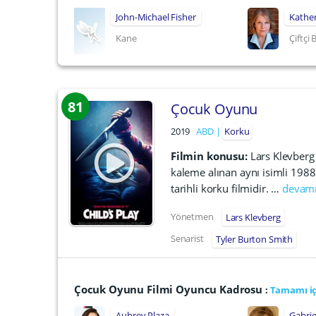
John-Michael Fisher
Kather
Kane
Çiftçi
81
Çocuk Oyunu
2019
ABD
Korku
Filmin konusu:
Lars Klevberg
kaleme alınan aynı isimli 1988
tarihli korku filmidir. …
devamı
Yönetmen
Lars Klevberg
Senarist
Tyler Burton Smith
Çocuk Oyunu Filmi Oyuncu Kadrosu
:
Tamamı iç
Aubrey Plaza
Gabri