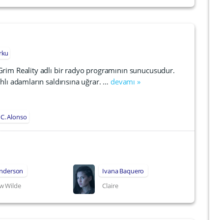
rku
 Grim Reality adlı bir radyo programının sunucusudur.
hlı adamların saldırısına uğrar. …
devamı »
C. Alonso
Anderson
Ivana Baquero
w Wilde
Claire