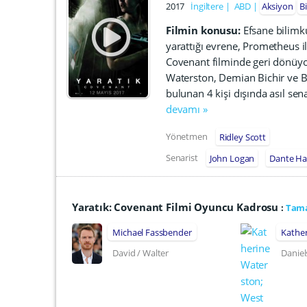
2017
İngiltere
ABD
Aksiyon
B
Filmin konusu:
Efsane bilimk
yarattığı evrene, Prometheus il
Covenant filminde geri dönüyo
Waterston, Demian Bichir ve Bi
bulunan 4 kişi dışında asıl s
devamı »
Yönetmen
Ridley Scott
Senarist
John Logan
Dante Ha
Yaratık: Covenant Filmi Oyuncu Kadrosu
:
Tama
Michael Fassbender
Kathe
David / Walter
Daniel