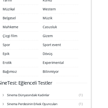
Tarihi
Korku
Müzikal
Western
Belgesel
Müzik
Mahkeme
Casusluk
Çizgi film
Gizem
Spor
Sport event
Epik
Dövüş
Erotik
Experimental
Bağımsız
Bilinmiyor
SineTest: Eğlenceli Testler
(1)
Sinema Dünyasındaki Kadınlar
S
i
(1)
Sinema Perdesinin Erkek Oyuncuları