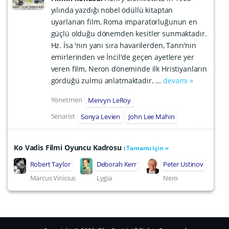
yılında yazdığı nobel ödüllü kitaptan
uyarlanan film, Roma imparatorluğunun en
güçlü olduğu dönemden kesitler sunmaktadır.
Hz. İsa 'nın yanı sıra havarilerden, Tanrı'nın
emirlerinden ve İncil'de geçen ayetlere yer
veren film, Neron döneminde ilk Hristiyanların
gördüğü zulmü anlatmaktadır. …
devamı »
Yönetmen
Mervyn LeRoy
Senarist
Sonya Levien
John Lee Mahin
Ko Vadis Filmi Oyuncu Kadrosu
:
Tamamı için »
Robert Taylor
Deborah Kerr
Peter Ustinov
Marcus Vinicius
Lygia
Nero