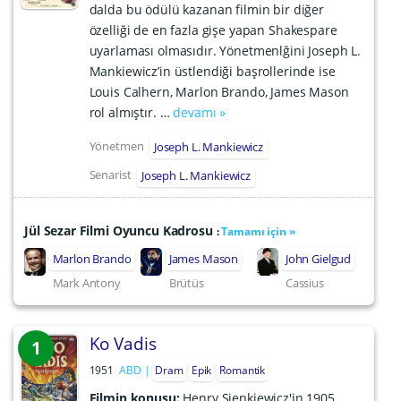
dalda bu ödülü kazanan filmin bir diğer
özelliği de en fazla gişe yapan Shakespare
uyarlaması olmasıdır. Yönetmenlğini Joseph L.
Mankiewicz’in üstlendiği başrollerinde ise
Louis Calhern, Marlon Brando, James Mason
rol almıştır. …
devamı »
Yönetmen
Joseph L. Mankiewicz
Senarist
Joseph L. Mankiewicz
Jül Sezar Filmi Oyuncu Kadrosu
:
Tamamı için »
Marlon Brando
James Mason
John Gielgud
Mark Antony
Brütüs
Cassius
Ko Vadis
1
1951
ABD
Dram
Epik
Romantik
Filmin konusu:
Henry Sienkiewicz'in 1905