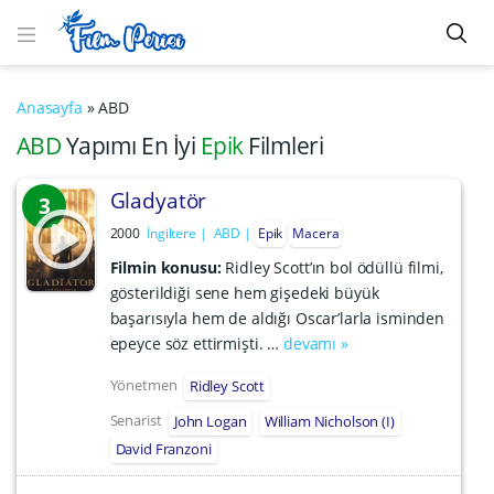
Anasayfa
»
ABD
ABD
Yapımı En İyi
Epik
Filmleri
Gladyatör
3
2000
İngiltere
ABD
Epik
Macera
Filmin konusu:
Ridley Scott’ın bol ödüllü filmi,
gösterildiği sene hem gişedeki büyük
başarısıyla hem de aldığı Oscar’larla isminden
epeyce söz ettirmişti. …
devamı »
Yönetmen
Ridley Scott
Senarist
John Logan
William Nicholson (I)
David Franzoni