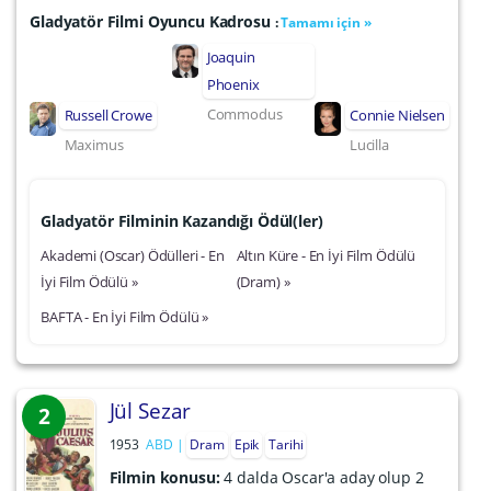
Gladyatör Filmi Oyuncu Kadrosu
:
Tamamı için »
Joaquin
Phoenix
Commodus
Russell Crowe
Connie Nielsen
Maximus
Lucilla
Gladyatör Filminin Kazandığı Ödül(ler)
Akademi (Oscar) Ödülleri - En
Altın Küre - En İyi Film Ödülü
İyi Film Ödülü »
(Dram) »
BAFTA - En İyi Film Ödülü »
Jül Sezar
2
1953
ABD
Dram
Epik
Tarihi
Filmin konusu:
4 dalda Oscar'a aday olup 2