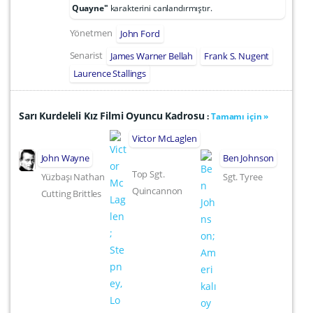
Quayne"
karakterini canlandırmıştır.
Yönetmen
John Ford
Senarist
James Warner Bellah
Frank S. Nugent
Laurence Stallings
Sarı Kurdeleli Kız Filmi Oyuncu Kadrosu
:
Tamamı için »
Victor McLaglen
John Wayne
Ben Johnson
Top Sgt.
Yüzbaşı Nathan
Sgt. Tyree
Quincannon
Cutting Brittles