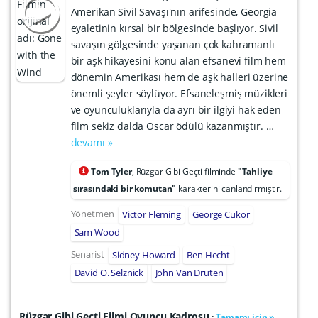
Amerikan Sivil Savaşı'nın arifesinde, Georgia
eyaletinin kırsal bir bölgesinde başlıyor. Sivil
savaşın gölgesinde yaşanan çok kahramanlı
bir aşk hikayesini konu alan efsanevi film hem
dönemin Amerikası hem de aşk halleri üzerine
önemli şeyler söylüyor. Efsaneleşmiş müzikleri
ve oyunculuklarıyla da ayrı bir ilgiyi hak eden
film sekiz dalda Oscar ödülü kazanmıştır. …
devamı »
Tom Tyler
, Rüzgar Gibi Geçti filminde
"Tahliye
sırasındaki bir komutan"
karakterini canlandırmıştır.
Yönetmen
Victor Fleming
George Cukor
Sam Wood
Senarist
Sidney Howard
Ben Hecht
David O. Selznick
John Van Druten
Rüzgar Gibi Geçti Filmi Oyuncu Kadrosu
:
Tamamı için »