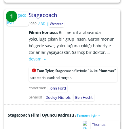
Stagecoach
1
1939
ABD
Western
Filmin konusu:
Bir menzil arabasında
yolculuğa çıkan bir grup insan, Geronimo’nun
bölgede savaş yolculuğuna çıktığı haberiyle
zor anlar yaşayacaktır. Sarhoş bir doktor, …
devamı »
Tom Tyler
, Stagecoach filminde
"Luke Plummer"
karakterini canlandırmıştır.
Yönetmen
John Ford
Senarist
Dudley Nichols
Ben Hecht
Stagecoach Filmi Oyuncu Kadrosu
:
Tamamı için »
Thomas