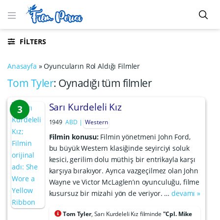
FILTERS
Anasayfa
»
Oyuncuların Rol Aldığı Filmler
Tom Tyler
: Oynadığı tüm filmler
Sarı Kurdeleli Kız
3
1949
ABD
Western
Filmin konusu:
Filmin yönetmeni John Ford,
bu büyük Western klasiğinde seyirciyi soluk
kesici, gerilim dolu müthiş bir entrikayla karşı
karşıya bırakıyor. Ayrıca vazgeçilmez olan John
Wayne ve Victor McLaglen’ın oyunculuğu, filme
kusursuz bir mizahi yön de veriyor. …
devamı »
Tom Tyler
, Sarı Kurdeleli Kız filminde
"Cpl. Mike