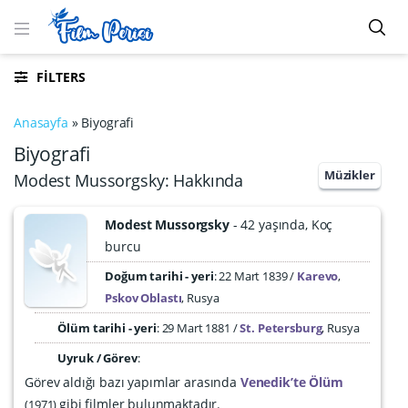
FILTERS
Anasayfa
»
Biyografi
Biyografi
Müzikler
Modest Mussorgsky: Hakkında
Modest Mussorgsky
42 yaşında
Koç
burcu
Doğum tarihi - yeri
22 Mart 1839
Karevo
,
Pskov Oblastı
,
Rusya
Ölüm tarihi - yeri
:
29 Mart 1881
St. Petersburg
,
Rusya
Uyruk / Görev
:
Görev aldığı bazı yapımlar arasında
Venedik’te Ölüm
gibi filmler bulunmaktadır.
1971