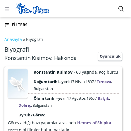
FILTERS
Anasayfa
»
Biyografi
Biyografi
Oyunculuk
Konstantin Kisimov: Hakkında
Konstantin Kisimov
68 yaşında
Koç burcu
Doğum tarihi - yeri
17 Nisan 1897
Tırnova
,
Bulgaristan
Ölüm tarihi - yeri
:
17 Ağustos 1965
Balçık
,
Dobriç
,
Bulgaristan
Uyruk / Görev
:
Görev aldığı bazı yapımlar arasında
Heroes of Shipka
gibi filmler bulunmaktadır.
1955