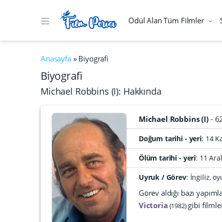
Ödül Alan Tüm Filmler
Anasayfa
»
Biyografi
Biyografi
Michael Robbins (I): Hakkında
Michael Robbins (I)
6
Doğum tarihi - yeri
14 K
Ölüm tarihi - yeri
:
11 Ara
Uyruk / Görev
: İngiliz, 
Görev aldığı bazı yapıml
Victoria
gibi filml
1982