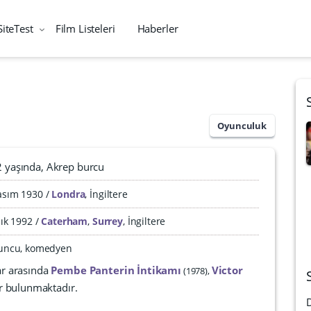
SiteTest
Film Listeleri
Haberler
Oyunculuk
2 yaşında
Akrep burcu
asım 1930
Londra
,
İngiltere
lık 1992
Caterham
,
Surrey
,
İngiltere
oyuncu, komedyen
ar arasında
Pembe Panterin İntikamı
Victor
1978
er bulunmaktadır.