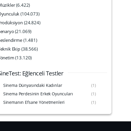
Müzikler
(6.422)
Oyunculuk
(104.073)
Prodüksiyon
(24.824)
Senaryo
(21.069)
Seslendirme
(1.481)
eknik Ekip
(38.566)
Yönetim
(13.120)
SineTest: Eğlenceli Testler
Sinema Dünyasındaki Kadınlar
(1)
Sinema Perdesinin Erkek Oyuncuları
(1)
Sinemanın Efsane Yönetmenleri
(1)