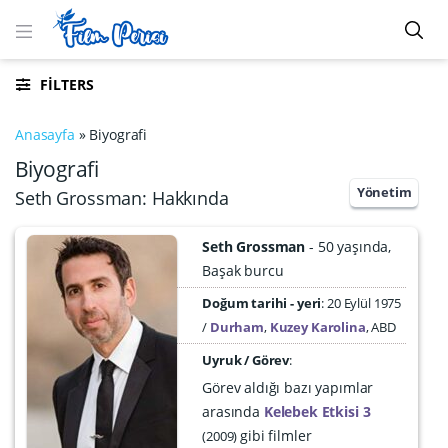
FILTERS
Anasayfa
»
Biyografi
Biyografi
Yönetim
Seth Grossman: Hakkında
Seth Grossman
50 yaşında
Başak burcu
Doğum tarihi - yeri
20 Eylül 1975
Durham
,
Kuzey Karolina
,
ABD
Uyruk / Görev
:
Görev aldığı bazı yapımlar
arasında
Kelebek Etkisi 3
gibi filmler
2009