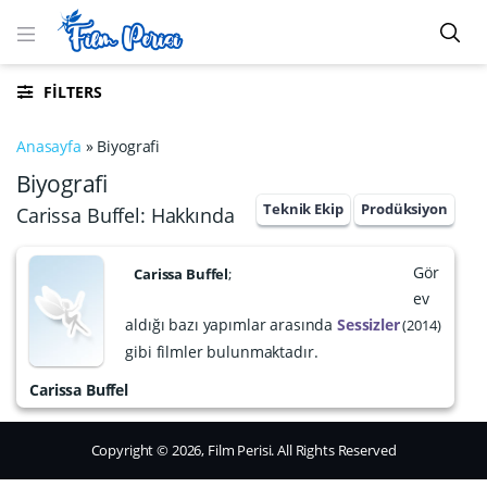
FILTERS
Anasayfa
»
Biyografi
Biyografi
Teknik Ekip
Prodüksiyon
Carissa Buffel: Hakkında
Gör
Carissa Buffel
;
ev
aldığı bazı yapımlar arasında
Sessizler
2014
gibi filmler bulunmaktadır.
Carissa Buffel
Copyright © 2026, Film Perisi. All Rights Reserved