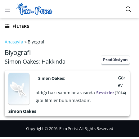
FILTERS
Anasayfa
»
Biyografi
Biyografi
Prodüksiyon
Simon Oakes: Hakkında
Gör
Simon Oakes
;
ev
aldığı bazı yapımlar arasında
Sessizler
2014
gibi filmler bulunmaktadır.
Simon Oakes
Copyright © 2026, Film Perisi. All Rights Reserved