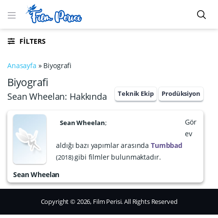
FILTERS
Anasayfa
»
Biyografi
Biyografi
Teknik Ekip
Prodüksiyon
Sean Wheelan: Hakkında
Gör
Sean Wheelan
;
ev
aldığı bazı yapımlar arasında
Tumbbad
gibi filmler bulunmaktadır.
2018
Sean Wheelan
Copyright © 2026, Film Perisi. All Rights Reserved