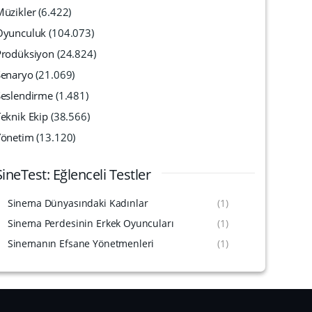
Müzikler
(6.422)
Oyunculuk
(104.073)
Prodüksiyon
(24.824)
Senaryo
(21.069)
Seslendirme
(1.481)
eknik Ekip
(38.566)
Yönetim
(13.120)
SineTest: Eğlenceli Testler
Sinema Dünyasındaki Kadınlar
(1)
Sinema Perdesinin Erkek Oyuncuları
(1)
Sinemanın Efsane Yönetmenleri
(1)