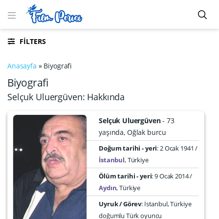
FILTERS
Anasayfa
»
Biyografi
Biyografi
Selçuk Uluergüven: Hakkında
Selçuk Uluergüven
73
yaşında
Oğlak burcu
Doğum tarihi - yeri
2 Ocak 1941
İstanbul
,
Türkiye
Ölüm tarihi - yeri
:
9 Ocak 2014
Aydın
,
Türkiye
Uyruk / Görev
: İstanbul, Türkiye
doğumlu Türk oyuncu