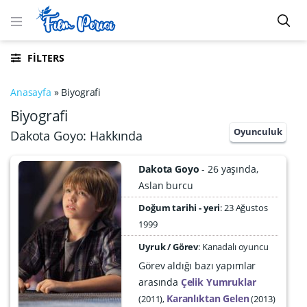
FILTERS
Anasayfa
»
Biyografi
Biyografi
Oyunculuk
Dakota Goyo: Hakkında
Dakota Goyo
26 yaşında
Aslan burcu
Doğum tarihi - yeri
23 Ağustos
1999
Uyruk / Görev
: Kanadalı oyuncu
Görev aldığı bazı yapımlar
arasında
Çelik Yumruklar
Karanlıktan Gelen
2011
2013