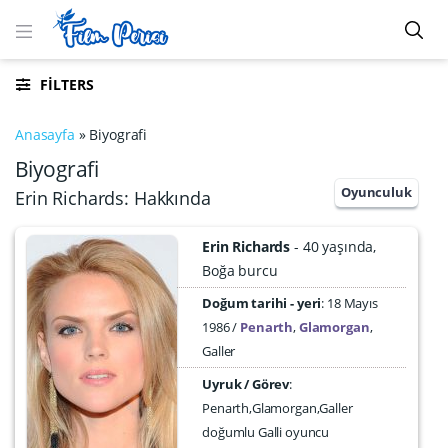
FILTERS
Anasayfa
»
Biyografi
Biyografi
Oyunculuk
Erin Richards: Hakkında
Erin Richards
40 yaşında
Boğa burcu
Doğum tarihi - yeri
18 Mayıs
1986
Penarth
,
Glamorgan
,
Galler
Uyruk / Görev
:
Penarth,Glamorgan,Galler
doğumlu Galli oyuncu