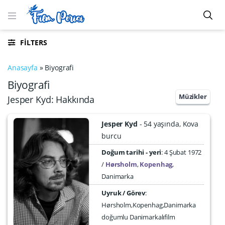
FILTERS
Anasayfa
»
Biyografi
Biyografi
Müzikler
Jesper Kyd: Hakkında
Jesper Kyd
54 yaşında
Kova
burcu
Doğum tarihi - yeri
4 Şubat 1972
Hørsholm
,
Kopenhag
,
Danimarka
Uyruk / Görev
:
Hørsholm,Kopenhag,Danimarka
doğumlu Danimarkalıfilm