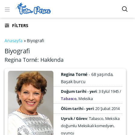
FILTERS
Anasayfa
»
Biyografi
Biyografi
Regina Torné: Hakkında
Regina Torné
68 yaşında
Başak burcu
Doğum tarihi - yeri
3 Eylül 1945
Tabasco
,
Meksika
Ölüm tarihi - yeri
:
20 Şubat 2014
Uyruk / Görev
: Tabasco, Meksika
doğumlu Meksikalı komedyen,
oyuncu