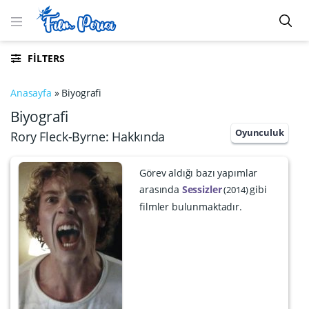
FILTERS
Anasayfa
»
Biyografi
Biyografi
Oyunculuk
Rory Fleck-Byrne: Hakkında
Görev aldığı bazı yapımlar
arasında
Sessizler
gibi
2014
filmler bulunmaktadır.