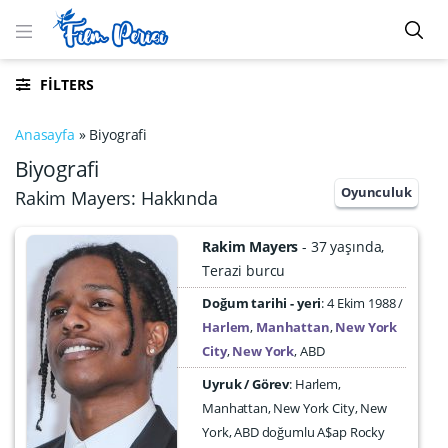
FILTERS
Anasayfa
»
Biyografi
Biyografi
Oyunculuk
Rakim Mayers: Hakkında
Rakim Mayers
37 yaşında
Terazi burcu
Doğum tarihi - yeri
4 Ekim 1988
Harlem
,
Manhattan
,
New York
City
,
New York
,
ABD
Uyruk / Görev
: Harlem,
Manhattan, New York City, New
York, ABD doğumlu A$ap Rocky