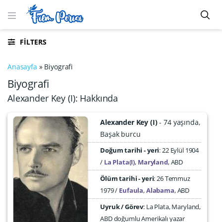
FILTERS
Anasayfa
»
Biyografi
Biyografi
Alexander Key (I): Hakkında
Alexander Key (I)
74 yaşında
Başak burcu
Doğum tarihi - yeri
22 Eylül 1904
La Plata(I)
,
Maryland
,
ABD
Ölüm tarihi - yeri
:
26 Temmuz
1979
Eufaula
,
Alabama
,
ABD
Uyruk / Görev
: La Plata, Maryland,
ABD doğumlu Amerikalı yazar