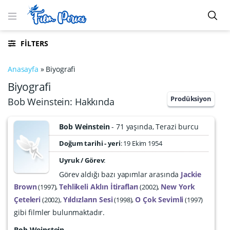
FILTERS
Anasayfa
»
Biyografi
Biyografi
Prodüksiyon
Bob Weinstein: Hakkında
Bob Weinstein
71 yaşında
Terazi burcu
Doğum tarihi - yeri
19 Ekim 1954
Uyruk / Görev
:
Görev aldığı bazı yapımlar arasında
Jackie
Brown
Tehlikeli Aklın İtirafları
New York
1997
2002
Çeteleri
Yıldızların Sesi
O Çok Sevimli
2002
1998
1997
gibi filmler bulunmaktadır.
Bob Weinstein