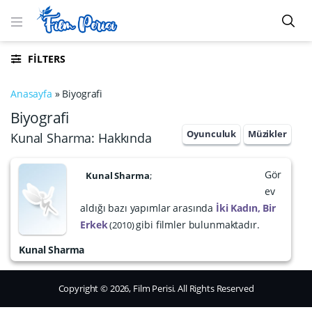
FILTERS
Anasayfa
»
Biyografi
Biyografi
Oyunculuk
Müzikler
Kunal Sharma: Hakkında
Gör
Kunal Sharma
;
ev
aldığı bazı yapımlar arasında
İki Kadın, Bir
Erkek
gibi filmler bulunmaktadır.
2010
Kunal Sharma
Copyright © 2026, Film Perisi. All Rights Reserved