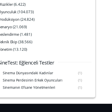
Müzikler
(6.422)
Oyunculuk
(104.073)
Prodüksiyon
(24.824)
Senaryo
(21.069)
Seslendirme
(1.481)
eknik Ekip
(38.566)
Yönetim
(13.120)
SineTest: Eğlenceli Testler
Sinema Dünyasındaki Kadınlar
(1)
Sinema Perdesinin Erkek Oyuncuları
(1)
Sinemanın Efsane Yönetmenleri
(1)