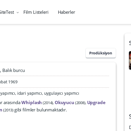
SiteTest
Film Listeleri
Haberler
Prodüksiyon
a
Balık burcu
ubat 1969
 yapımcı, idari yapımcı, uygulayıcı yapımcı
ar arasında
Whiplash
Okuyucu
Upgrade
2014
2008
en
gibi filmler bulunmaktadır.
2013