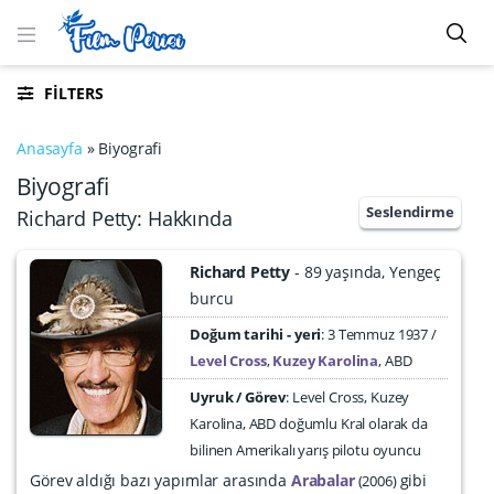
FILTERS
Anasayfa
»
Biyografi
Biyografi
Seslendirme
Richard Petty: Hakkında
Richard Petty
89 yaşında
Yengeç
burcu
Doğum tarihi - yeri
3 Temmuz 1937
Level Cross
,
Kuzey Karolina
,
ABD
Uyruk / Görev
: Level Cross, Kuzey
Karolina, ABD doğumlu Kral olarak da
bilinen Amerikalı yarış pilotu oyuncu
Görev aldığı bazı yapımlar arasında
Arabalar
gibi
2006