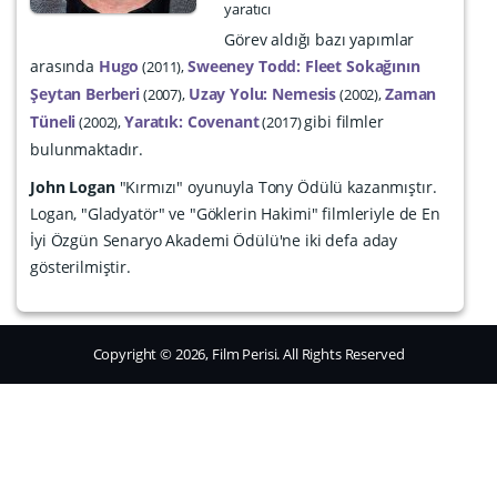
yaratıcı
Görev aldığı bazı yapımlar
arasında
Hugo
Sweeney Todd: Fleet Sokağının
2011
Şeytan Berberi
Uzay Yolu: Nemesis
Zaman
2007
2002
Tüneli
Yaratık: Covenant
gibi filmler
2002
2017
bulunmaktadır.
John Logan
"Kırmızı" oyunuyla Tony Ödülü kazanmıştır.
Logan, "Gladyatör" ve "Göklerin Hakimi" filmleriyle de En
İyi Özgün Senaryo Akademi Ödülü'ne iki defa aday
gösterilmiştir.
Copyright © 2026, Film Perisi. All Rights Reserved