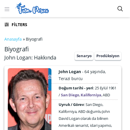
FILTERS
Anasayfa
»
Biyografi
Biyografi
Senaryo
Prodüksiyon
John Logan: Hakkında
John Logan
64 yaşında
Terazi burcu
Doğum tarihi - yeri
25 Eylül 1961
San Diego
,
Kaliforniya
,
ABD
Uyruk / Görev
: San Diego,
Kaliforniya, ABD doğumlu John
David Logan olarak da bilinen
Amerikalı senarist, idari yapımcı,