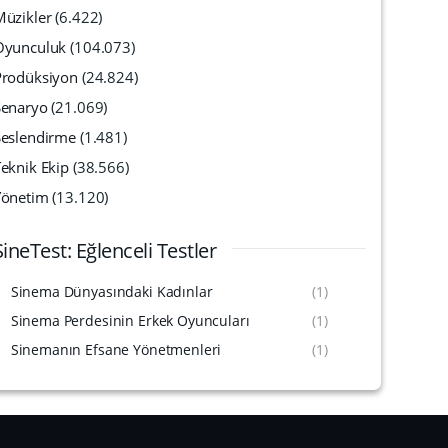
Müzikler
(6.422)
Oyunculuk
(104.073)
Prodüksiyon
(24.824)
Senaryo
(21.069)
Seslendirme
(1.481)
eknik Ekip
(38.566)
Yönetim
(13.120)
SineTest: Eğlenceli Testler
Sinema Dünyasındaki Kadınlar
(1)
Sinema Perdesinin Erkek Oyuncuları
(1)
Sinemanın Efsane Yönetmenleri
(1)