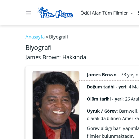
Ödül Alan Tüm Filmler
Anasayfa
»
Biyografi
Biyografi
James Brown: Hakkında
James Brown
73 yaşın
Doğum tarihi - yeri
4 Ma
Ölüm tarihi - yeri
:
26 Ara
Uyruk / Görev
: Barnwell
olarak da bilinen Amerikal
Görev aldığı bazı yapıml
filmler bulunmaktadır.