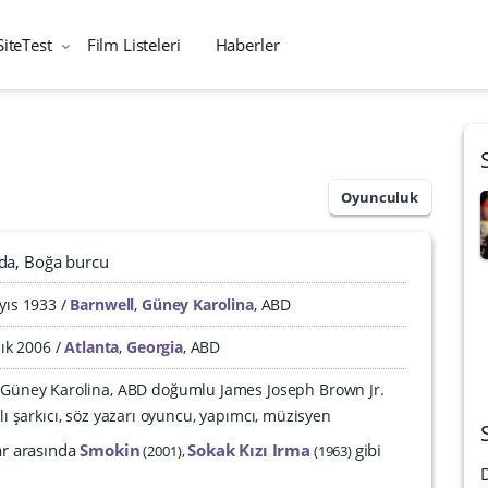
SiteTest
Film Listeleri
Haberler
Oyunculuk
da
Boğa burcu
yıs 1933
Barnwell
,
Güney Karolina
,
ABD
lık 2006
Atlanta
,
Georgia
,
ABD
, Güney Karolina, ABD doğumlu James Joseph Brown Jr.
ı şarkıcı, söz yazarı oyuncu, yapımcı, müzisyen
ar arasında
Smokin
Sokak Kızı Irma
gibi
2001
1963